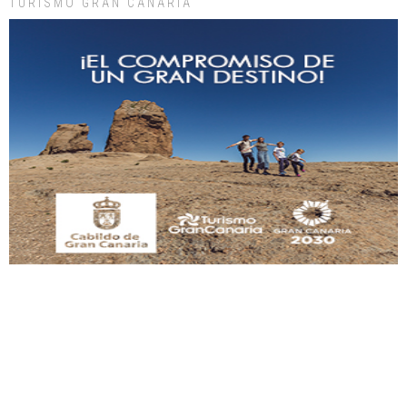
TURISMO GRAN CANARIA
Gato manso encontrado
Este gato macho ha aparecido en la calle hace menos de un mes, es muy
manso y extremadamente cari...
Leales.org » Gran Canaria
|
9.7.2025
Adopción urgente
Busco adopción responsable para mi perra. Pastor alemán, hembra, 4 años. Por
motivos personales ...
Leales.org » Gran Canaria
|
6.7.2025