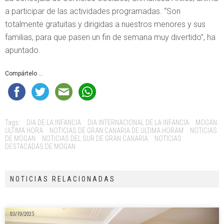
a participar de las actividades programadas. “Son
totalmente gratuitas y dirigidas a nuestros menores y sus
familias, para que pasen un fin de semana muy divertido”, ha
apuntado.
Compártelo ...
Tags:
DIA DE LA INFANCIA
DIA INTERNACIONAL DE LA INFANCIA
MOGAN
ULTIMA HORA
NOTICIAS DE GRAN CANARIA DE ULTIMA HORAM
NOTICIAS
DE MOGAN
NOTICIAS DEL SUR DE GRAN CANARIA
NOTICIAS
DESTACADAS DE MOGAN
NOTICIAS RELACIONADAS
03/10/2025