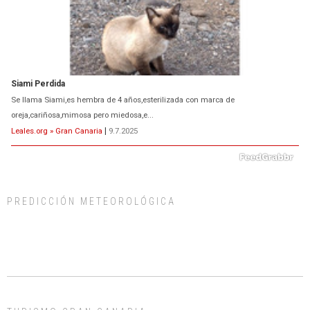
Siami Perdida
Se llama Siami,es hembra de 4 años,esterilizada con marca de
oreja,cariñosa,mimosa pero miedosa,e...
Leales.org » Gran Canaria
|
9.7.2025
ADOPCIÓN URGENTE GATA TEROR GRAN CANARIA
El ayuntamiento se va a llevar a Los Gatos callejeros de la zona los próximos
PREDICCIÓN METEOROLÓGICA
días, ella incluida...
Leales.org » Gran Canaria
|
9.7.2025