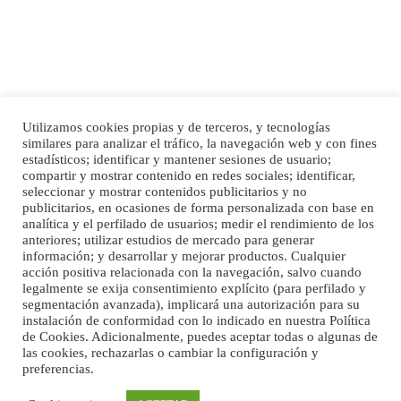
SHIBA PERDIDO AVDA JOSE MESA Y LOPEZ
PERRO MACHO RAZA SHIBA CON MICROCHIP PERDIDO HOY 06/07/2025 ZONA
MESA Y LOPEZ. ES MUY ASUSTADIZO
Leales.org » Gran Canaria
|
6.7.2025
Utilizamos cookies propias y de terceros, y tecnologías
similares para analizar el tráfico, la navegación web y con fines
estadísticos; identificar y mantener sesiones de usuario;
Inicio
Publicidad
Política de privacidad
compartir y mostrar contenido en redes sociales; identificar,
Aviso Legal
Cláusula de Cookies
seleccionar y mostrar contenidos publicitarios y no
Enlaces de interés
publicitarios, en ocasiones de forma personalizada con base en
analítica y el perfilado de usuarios; medir el rendimiento de los
anteriores; utilizar estudios de mercado para generar
información; y desarrollar y mejorar productos. Cualquier
Ninfa perdida
acción positiva relacionada con la navegación, salvo cuando
El día 5 se los perdió una ninfa papillera, asustada tiene miedo a la calle, se
legalmente se exija consentimiento explícito (para perfilado y
perdió por la zon...
segmentación avanzada), implicará una autorización para su
Leales.org » Gran Canaria
|
6.7.2025
instalación de conformidad con lo indicado en nuestra Política
de Cookies. Adicionalmente, puedes aceptar todas o algunas de
las cookies, rechazarlas o cambiar la configuración y
preferencias.
©Maspalomas News