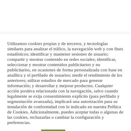
Utilizamos cookies propias y de terceros, y tecnologías
SHIBA PERDIDO AVDA JOSE MESA Y LOPEZ
similares para analizar el tráfico, la navegación web y con fines
PERRO MACHO RAZA SHIBA CON MICROCHIP PERDIDO HOY 06/07/2025 ZONA
estadísticos; identificar y mantener sesiones de usuario;
Inicio
Publicidad
Política de privacidad
MESA Y LOPEZ. ES MUY ASUSTADIZO
compartir y mostrar contenido en redes sociales; identificar,
Aviso Legal
Cláusula de Cookies
seleccionar y mostrar contenidos publicitarios y no
Leales.org » Gran Canaria
|
6.7.2025
Enlaces de interés
publicitarios, en ocasiones de forma personalizada con base en
analítica y el perfilado de usuarios; medir el rendimiento de los
anteriores; utilizar estudios de mercado para generar
información; y desarrollar y mejorar productos. Cualquier
acción positiva relacionada con la navegación, salvo cuando
legalmente se exija consentimiento explícito (para perfilado y
segmentación avanzada), implicará una autorización para su
instalación de conformidad con lo indicado en nuestra Política
de Cookies. Adicionalmente, puedes aceptar todas o algunas de
Ninfa perdida
las cookies, rechazarlas o cambiar la configuración y
El día 5 se los perdió una ninfa papillera, asustada tiene miedo a la calle, se
preferencias.
©Maspalomas News
perdió por la zon...