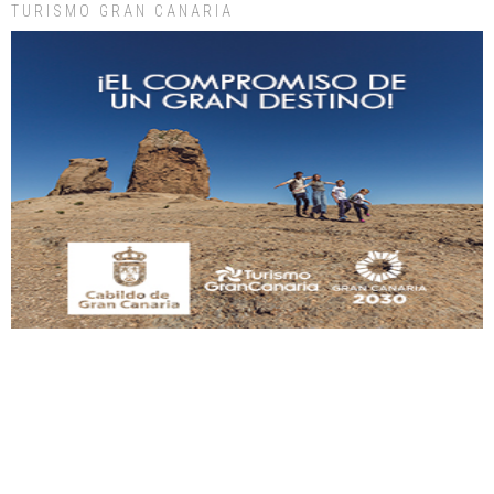
TURISMO GRAN CANARIA
Gato manso encontrado
Este gato macho ha aparecido en la calle hace menos de un mes, es muy
manso y extremadamente cari...
Leales.org » Gran Canaria
|
9.7.2025
Adopción urgente
Busco adopción responsable para mi perra. Pastor alemán, hembra, 4 años. Por
motivos personales ...
Leales.org » Gran Canaria
|
6.7.2025