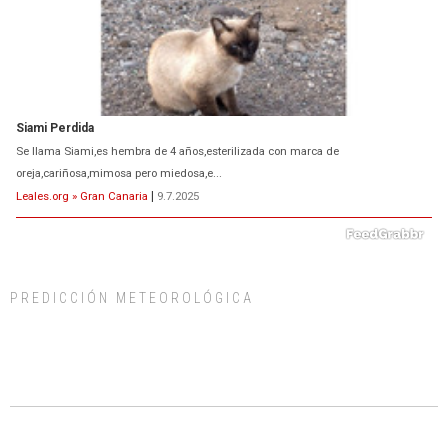
Siami Perdida
Se llama Siami,es hembra de 4 años,esterilizada con marca de
oreja,cariñosa,mimosa pero miedosa,e...
Leales.org » Gran Canaria
|
9.7.2025
PREDICCIÓN METEOROLÓGICA
ADOPCIÓN URGENTE GATA TEROR GRAN CANARIA
El ayuntamiento se va a llevar a Los Gatos callejeros de la zona los próximos
días, ella incluida...
Leales.org » Gran Canaria
|
9.7.2025