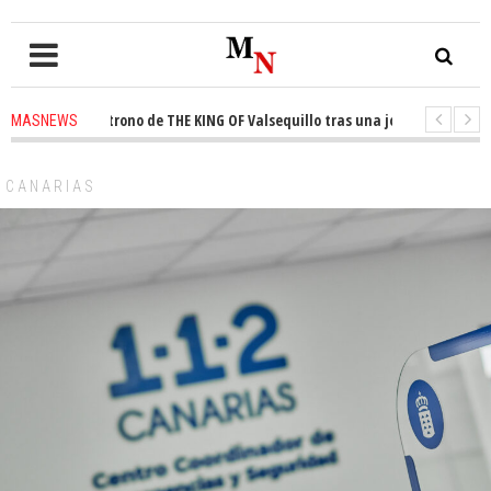
uista el trono de THE KING OF Valsequillo tras una jornada de baloncest
MASNEWS
nuncian que un solo policía cubre 30 kilómetros de costa en San Bartolomé
CANARIAS