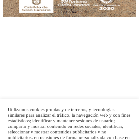
Adopción urgente
Busco adopción responsable para mi perra. Pastor alemán, hembra, 4 años. Por
motivos personales ...
Leales.org » Gran Canaria
|
6.7.2025
Utilizamos cookies propias y de terceros, y tecnologías
SHIBA PERDIDO AVDA JOSE MESA Y LOPEZ
similares para analizar el tráfico, la navegación web y con fines
PERRO MACHO RAZA SHIBA CON MICROCHIP PERDIDO HOY 06/07/2025 ZONA
estadísticos; identificar y mantener sesiones de usuario;
Inicio
Publicidad
Política de privacidad
MESA Y LOPEZ. ES MUY ASUSTADIZO
compartir y mostrar contenido en redes sociales; identificar,
Aviso Legal
Cláusula de Cookies
seleccionar y mostrar contenidos publicitarios y no
Leales.org » Gran Canaria
|
6.7.2025
Enlaces de interés
publicitarios, en ocasiones de forma personalizada con base en