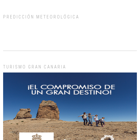
PREDICCIÓN METEOROLÓGICA
ADOPCIÓN URGENTE GATA TEROR GRAN CANARIA
El ayuntamiento se va a llevar a Los Gatos callejeros de la zona los próximos
días, ella incluida...
Leales.org » Gran Canaria
|
9.7.2025
TURISMO GRAN CANARIA
Gato manso encontrado
Este gato macho ha aparecido en la calle hace menos de un mes, es muy
manso y extremadamente cari...
Leales.org » Gran Canaria
|
9.7.2025