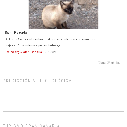
Siami Perdida
Se llama Siami,es hembra de 4 años,esterilizada con marca de
oreja,cariñosa,mimosa pero miedosa,e...
Leales.org » Gran Canaria
|
9.7.2025
PREDICCIÓN METEOROLÓGICA
ADOPCIÓN URGENTE GATA TEROR GRAN CANARIA
El ayuntamiento se va a llevar a Los Gatos callejeros de la zona los próximos
días, ella incluida...
Leales.org » Gran Canaria
|
9.7.2025
TURISMO GRAN CANARIA