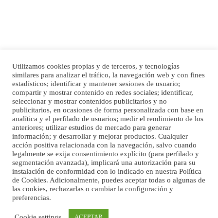
Utilizamos cookies propias y de terceros, y tecnologías
SHIBA PERDIDO AVDA JOSE MESA Y LOPEZ
similares para analizar el tráfico, la navegación web y con fines
PERRO MACHO RAZA SHIBA CON MICROCHIP PERDIDO HOY 06/07/2025 ZONA
estadísticos; identificar y mantener sesiones de usuario;
Inicio
Publicidad
Política de privacidad
MESA Y LOPEZ. ES MUY ASUSTADIZO
compartir y mostrar contenido en redes sociales; identificar,
Aviso Legal
Cláusula de Cookies
seleccionar y mostrar contenidos publicitarios y no
Leales.org » Gran Canaria
|
6.7.2025
Enlaces de interés
publicitarios, en ocasiones de forma personalizada con base en
analítica y el perfilado de usuarios; medir el rendimiento de los
anteriores; utilizar estudios de mercado para generar
información; y desarrollar y mejorar productos. Cualquier
acción positiva relacionada con la navegación, salvo cuando
legalmente se exija consentimiento explícito (para perfilado y
segmentación avanzada), implicará una autorización para su
instalación de conformidad con lo indicado en nuestra Política
de Cookies. Adicionalmente, puedes aceptar todas o algunas de
Ninfa perdida
las cookies, rechazarlas o cambiar la configuración y
El día 5 se los perdió una ninfa papillera, asustada tiene miedo a la calle, se
preferencias.
©Maspalomas News
perdió por la zon...
Leales.org » Gran Canaria
|
6.7.2025
Cookie settings
ACEPTAR