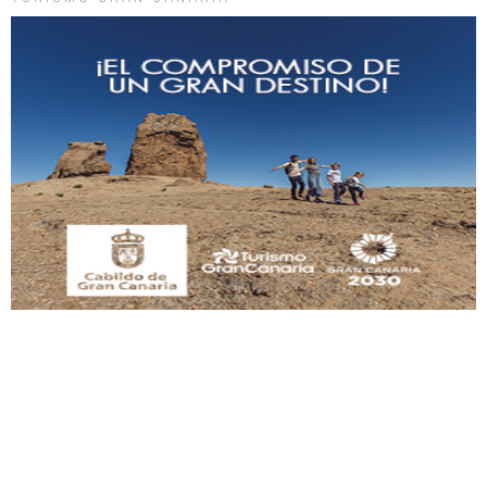
Gato manso encontrado
Este gato macho ha aparecido en la calle hace menos de un mes, es muy
manso y extremadamente cari...
Leales.org » Gran Canaria
|
9.7.2025
Adopción urgente
Busco adopción responsable para mi perra. Pastor alemán, hembra, 4 años. Por
motivos personales ...
Leales.org » Gran Canaria
|
6.7.2025