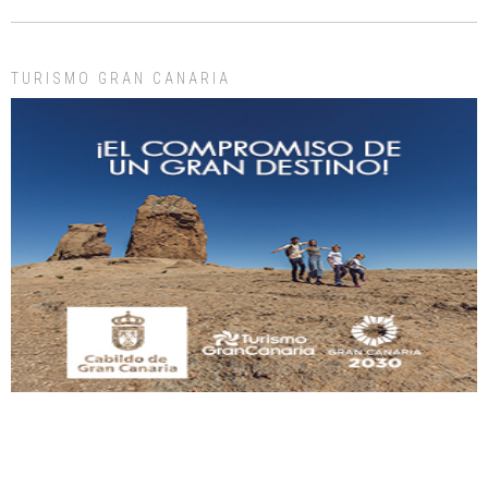
TURISMO GRAN CANARIA
Gato manso encontrado
Este gato macho ha aparecido en la calle hace menos de un mes, es muy
manso y extremadamente cari...
Leales.org » Gran Canaria
|
9.7.2025
Adopción urgente
Busco adopción responsable para mi perra. Pastor alemán, hembra, 4 años. Por
motivos personales ...
Leales.org » Gran Canaria
|
6.7.2025