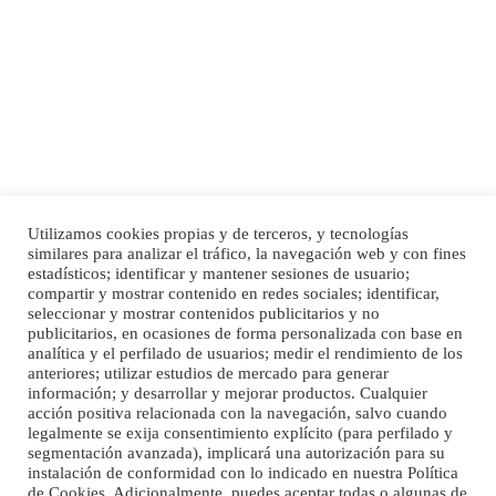
SHIBA PERDIDO AVDA JOSE MESA Y LOPEZ
PERRO MACHO RAZA SHIBA CON MICROCHIP PERDIDO HOY 06/07/2025 ZONA
MESA Y LOPEZ. ES MUY ASUSTADIZO
Leales.org » Gran Canaria
|
6.7.2025
Utilizamos cookies propias y de terceros, y tecnologías
similares para analizar el tráfico, la navegación web y con fines
Inicio
Publicidad
Política de privacidad
estadísticos; identificar y mantener sesiones de usuario;
compartir y mostrar contenido en redes sociales; identificar,
Aviso Legal
Cláusula de Cookies
seleccionar y mostrar contenidos publicitarios y no
Enlaces de interés
publicitarios, en ocasiones de forma personalizada con base en
analítica y el perfilado de usuarios; medir el rendimiento de los
anteriores; utilizar estudios de mercado para generar
información; y desarrollar y mejorar productos. Cualquier
Ninfa perdida
acción positiva relacionada con la navegación, salvo cuando
El día 5 se los perdió una ninfa papillera, asustada tiene miedo a la calle, se
legalmente se exija consentimiento explícito (para perfilado y
perdió por la zon...
segmentación avanzada), implicará una autorización para su
Leales.org » Gran Canaria
|
6.7.2025
instalación de conformidad con lo indicado en nuestra Política
de Cookies. Adicionalmente, puedes aceptar todas o algunas de