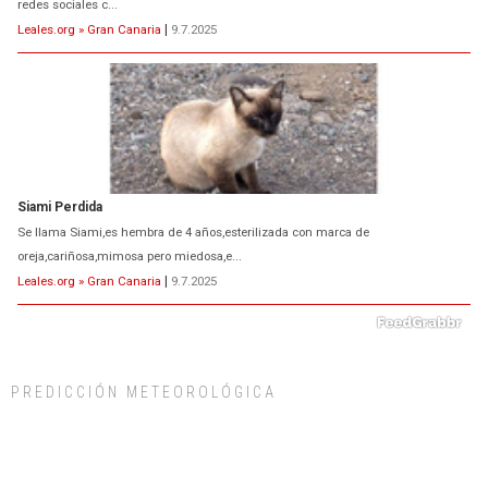
Siami Perdida
Se llama Siami,es hembra de 4 años,esterilizada con marca de
oreja,cariñosa,mimosa pero miedosa,e...
Leales.org » Gran Canaria
|
9.7.2025
ADOPCIÓN URGENTE GATA TEROR GRAN CANARIA
El ayuntamiento se va a llevar a Los Gatos callejeros de la zona los próximos
PREDICCIÓN METEOROLÓGICA
días, ella incluida...
Leales.org » Gran Canaria
|
9.7.2025