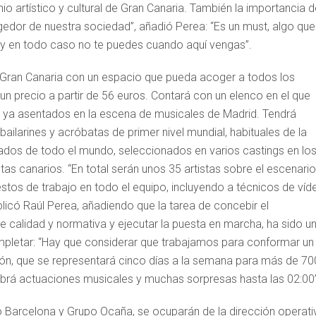
onio artístico y cultural de Gran Canaria. También la importancia 
edor de nuestra sociedad”, añadió Perea: “Es un must, algo que
a y en todo caso no te puedes cuando aquí vengas”.
e Gran Canaria con un espacio que pueda acoger a todos los
un precio a partir de 56 euros. Contará con un elenco en el que
os ya asentados en la escena de musicales de Madrid. Tendrá
 bailarines y acróbatas de primer nivel mundial, habituales de la
dos de todo el mundo, seleccionados en varios castings en lo
tas canarios. “En total serán unos 35 artistas sobre el escenario
tos de trabajo en todo el equipo, incluyendo a técnicos de víd
xplicó Raúl Perea, añadiendo que la tarea de concebir el
de calidad y normativa y ejecutar la puesta en marcha, ha sido u
mpletar:
“Hay que considerar que trabajamos para conformar un
ión, que se representará cinco días a la semana para más de 70
abrá actuaciones musicales y muchas sorpresas hasta las 02:00”
 Barcelona y Grupo Ocaña, se ocuparán de la dirección operati