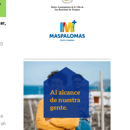
ar,
80
la
 un