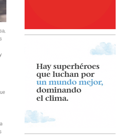
sa,
s
y
que
ea
s