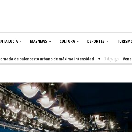
ANTA LUCÍA
MASNEWS
CULTURA
DEPORTES
TURISM
da de baloncesto urbano de máxima intensidad
3 days ago
-
Veneguera cel