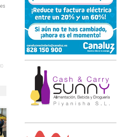
res
MO