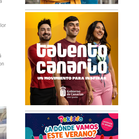
a
lor
á
on