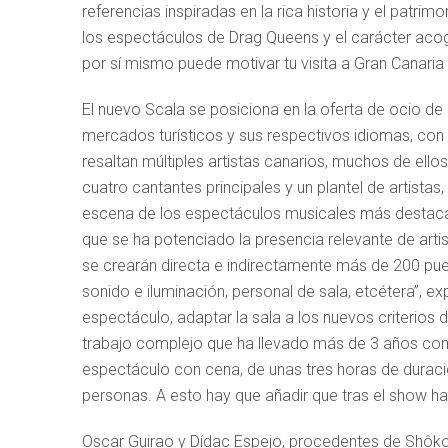
referencias inspiradas en la rica historia y el patrim
los espectáculos de Drag Queens y el carácter acog
por sí mismo puede motivar tu visita a Gran Canari
El nuevo Scala se posiciona en la oferta de ocio d
mercados turísticos y sus respectivos idiomas, con 
resaltan múltiples artistas canarios, muchos de ell
cuatro cantantes principales y un plantel de artistas,
escena de los espectáculos musicales más destaca
que se ha potenciado la presencia relevante de artis
se crearán directa e indirectamente más de 200 pues
sonido e iluminación, personal de sala, etcétera”, e
espectáculo, adaptar la sala a los nuevos criterios 
trabajo complejo que ha llevado más de 3 años co
espectáculo con cena, de unas tres horas de durac
personas. A esto hay que añadir que tras el show h
Oscar Guirao y Dídac Espejo, procedentes de Shôko