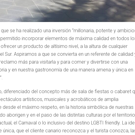
 que se ha realizado una inversión “millonaria, potente y ambicio
a permitido incorporar elementos de máxima calidad en todos lo
frecer un producto de altísimo nivel, a la altura de cualquier
el Sur. Aspiramos a que se convierta en un referente de calidad 
un reclamo más para visitarla y para comer y divertirse con una
storia y en nuestra gastronomía de una manera amena y única en
”.
o, diferenciado del concepto más de sala de fiestas o cabaret 
ectáculos artísticos, musicales y acrobáticos de amplia
e desde el máximo respeto, en la historia simbólica de nuestras
o aborigen y en el paso de las distintas culturas por el territorio
tual, el Carnaval o lo inclusivo del destino LGBTI friendly. La id
 única, que el cliente canario reconozca y el turista conozca, la