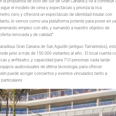
la propuesta de ocio del Sur de Gran Canaria y va a contribuir 
 sigue el modelo de cena y espectáculo y prioriza la rica
metro cero y ofrecerá un espectáculo de identidad insular con
lo tanto, lo vemos como una plataforma potente para poner en va
s, generando empleo con ello, y sumando a nuestro objetivo de
a oferta renovada y de calidad”.
 Paradisus Gran Canaria de San Agustín (antiguo Tamarindos), est
de junio a más de 150.000 visitantes al año. El local cuenta c
acas y anfiteatro, y capacidad para 710 personas cada tarde-
quipos audiovisuales de última tecnología, para ofrecer
mbién puede acoger conciertos y eventos vinculados tanto a
particulares