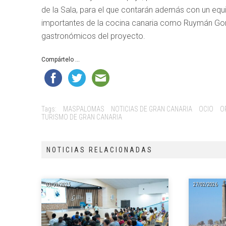
de la Sala, para el que contarán además con un equ
importantes de la cocina canaria como Ruymán Gonz
gastronómicos del proyecto.
Compártelo ...
Tags:
MASPALOMAS
NOTICIAS DE GRAN CANARIA
OCIO
O
TURISMO DE GRAN CANARIA
NOTICIAS RELACIONADAS
03/09/2025
27/02/2026