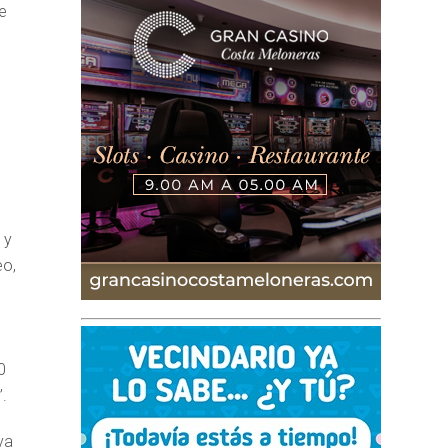
de
s
 y
eo,
n
0
.
va