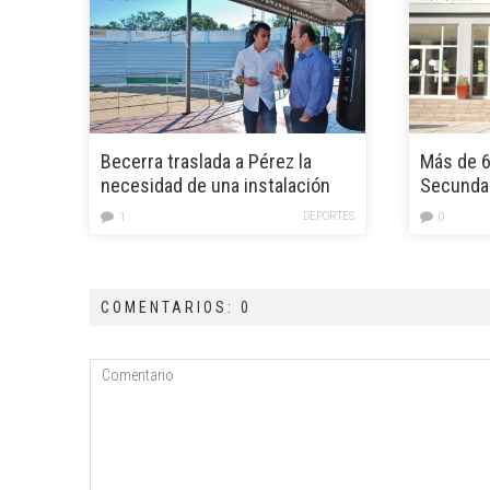
Becerra traslada a Pérez la
Más de 6
necesidad de una instalación
Secundar
multifuncional en Mogán
escolar 
DEPORTES
1
0
COMENTARIOS: 0