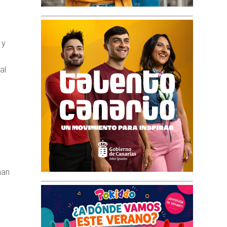
 y
al
han