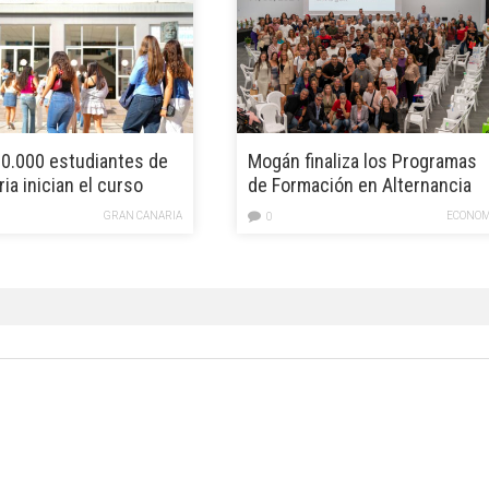
0.000 estudiantes de
Mogán finaliza los Programas
ia inician el curso
de Formación en Alternancia
2025/2026 en Canarias
con el Empleo
GRAN CANARIA
ECONOM
0