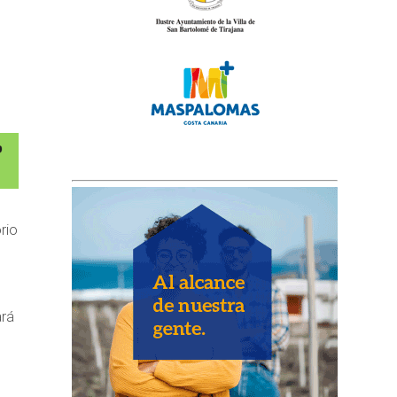
rio
ará