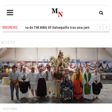
l trono de THE KING OF Valsequillo tras una jornada de baloncesto urban
MASNEWS
 que un solo policía cubre 30 kilómetros de costa en San Bartolomé de Tir
MOGÁN
14/07/2024