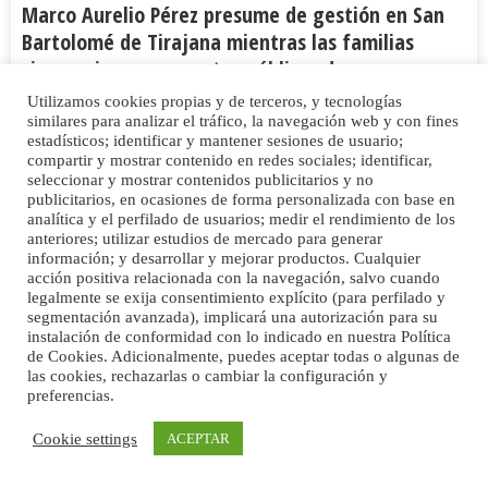
Marco Aurelio Pérez presume de gestión en San
Bartolomé de Tirajana mientras las familias
siguen sin campamentos públicos de verano
1
CANARIAS
Utilizamos cookies propias y de terceros, y tecnologías
similares para analizar el tráfico, la navegación web y con fines
estadísticos; identificar y mantener sesiones de usuario;
27/05/2026
compartir y mostrar contenido en redes sociales; identificar,
seleccionar y mostrar contenidos publicitarios y no
publicitarios, en ocasiones de forma personalizada con base en
analítica y el perfilado de usuarios; medir el rendimiento de los
anteriores; utilizar estudios de mercado para generar
información; y desarrollar y mejorar productos. Cualquier
acción positiva relacionada con la navegación, salvo cuando
legalmente se exija consentimiento explícito (para perfilado y
segmentación avanzada), implicará una autorización para su
instalación de conformidad con lo indicado en nuestra Política
de Cookies. Adicionalmente, puedes aceptar todas o algunas de
las cookies, rechazarlas o cambiar la configuración y
preferencias.
El nombramiento de Eva Araña en San Bartolomé
Cookie settings
ACEPTAR
reabre el debate sobre la transparencia en el
acceso a la función pública