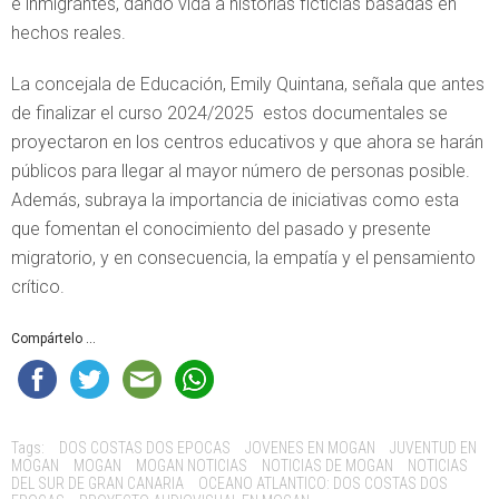
e inmigrantes, dando vida a historias ficticias basadas en
hechos reales.
La concejala de Educación, Emily Quintana, señala que antes
de finalizar el curso 2024/2025 estos documentales se
proyectaron en los centros educativos y que ahora se harán
públicos para llegar al mayor número de personas posible.
Además, subraya la importancia de iniciativas como esta
que fomentan el conocimiento del pasado y presente
migratorio, y en consecuencia, la empatía y el pensamiento
crítico.
Compártelo ...
Tags:
DOS COSTAS DOS EPOCAS
JOVENES EN MOGAN
JUVENTUD EN
MOGAN
MOGAN
MOGAN NOTICIAS
NOTICIAS DE MOGAN
NOTICIAS
DEL SUR DE GRAN CANARIA
OCEANO ATLANTICO: DOS COSTAS DOS