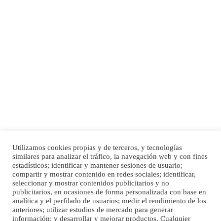
Adopción urgente
Busco adopción responsable para mi perra. Pastor alemán, hembra, 4 años. Por
motivos personales ...
Leales.org » Gran Canaria
|
6.7.2025
Utilizamos cookies propias y de terceros, y tecnologías
SHIBA PERDIDO AVDA JOSE MESA Y LOPEZ
similares para analizar el tráfico, la navegación web y con fines
PERRO MACHO RAZA SHIBA CON MICROCHIP PERDIDO HOY 06/07/2025 ZONA
estadísticos; identificar y mantener sesiones de usuario;
Inicio
Publicidad
Política de privacidad
MESA Y LOPEZ. ES MUY ASUSTADIZO
compartir y mostrar contenido en redes sociales; identificar,
Aviso Legal
Cláusula de Cookies
seleccionar y mostrar contenidos publicitarios y no
Leales.org » Gran Canaria
|
6.7.2025
Enlaces de interés
publicitarios, en ocasiones de forma personalizada con base en
analítica y el perfilado de usuarios; medir el rendimiento de los
anteriores; utilizar estudios de mercado para generar
información; y desarrollar y mejorar productos. Cualquier