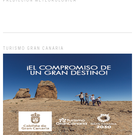
PREDICCIÓN METEOROLÓGICA
ADOPCIÓN URGENTE GATA TEROR GRAN CANARIA
El ayuntamiento se va a llevar a Los Gatos callejeros de la zona los próximos
días, ella incluida...
Leales.org » Gran Canaria
|
9.7.2025
TURISMO GRAN CANARIA
Gato manso encontrado
Este gato macho ha aparecido en la calle hace menos de un mes, es muy
manso y extremadamente cari...
Leales.org » Gran Canaria
|
9.7.2025