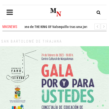
ta el trono de THE KING OF Valsequillo tras una jornada de baloncesto ur
MASNEWS
cian que un solo policía cubre 30 kilómetros de costa en San Bartolomé de
SAN BARTOLOMÉ DE TIRAJANA