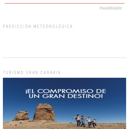
PREDICCIÓN METEOROLÓGICA
ADOPCIÓN URGENTE GATA TEROR GRAN CANARIA
El ayuntamiento se va a llevar a Los Gatos callejeros de la zona los próximos
días, ella incluida...
Leales.org » Gran Canaria
|
9.7.2025
TURISMO GRAN CANARIA
Gato manso encontrado
Este gato macho ha aparecido en la calle hace menos de un mes, es muy
manso y extremadamente cari...