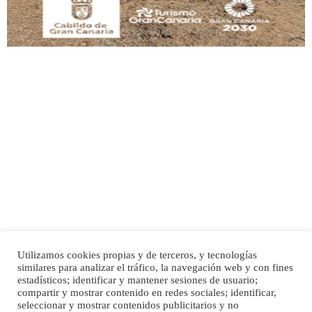
Adopción urgente
Busco adopción responsable para mi perra. Pastor alemán, hembra, 4 años. Por
motivos personales ...
Leales.org » Gran Canaria
|
6.7.2025
Utilizamos cookies propias y de terceros, y tecnologías
SHIBA PERDIDO AVDA JOSE MESA Y LOPEZ
similares para analizar el tráfico, la navegación web y con fines
PERRO MACHO RAZA SHIBA CON MICROCHIP PERDIDO HOY 06/07/2025 ZONA
Inicio
Publicidad
Política de privacidad
estadísticos; identificar y mantener sesiones de usuario;
MESA Y LOPEZ. ES MUY ASUSTADIZO
compartir y mostrar contenido en redes sociales; identificar,
Aviso Legal
Cláusula de Cookies
seleccionar y mostrar contenidos publicitarios y no
Leales.org » Gran Canaria
|
6.7.2025