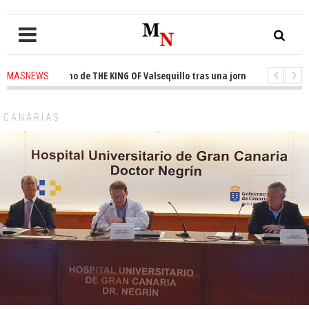
ta el trono de THE KING OF Valsequillo tras una jornada de baloncesto ur
MASNEWS
cian que un solo policía cubre 30 kilómetros de costa en San Bartolomé de
CANARIAS