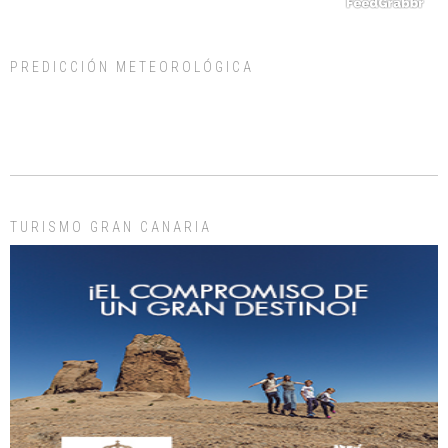
PREDICCIÓN METEOROLÓGICA
ADOPCIÓN URGENTE GATA TEROR GRAN CANARIA
El ayuntamiento se va a llevar a Los Gatos callejeros de la zona los próximos
días, ella incluida...
Leales.org » Gran Canaria
|
9.7.2025
TURISMO GRAN CANARIA
Gato manso encontrado
Este gato macho ha aparecido en la calle hace menos de un mes, es muy
manso y extremadamente cari...
Leales.org » Gran Canaria
|
9.7.2025