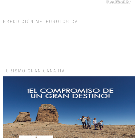
PREDICCIÓN METEOROLÓGICA
ADOPCIÓN URGENTE GATA TEROR GRAN CANARIA
El ayuntamiento se va a llevar a Los Gatos callejeros de la zona los próximos
días, ella incluida...
Leales.org » Gran Canaria
|
9.7.2025
TURISMO GRAN CANARIA
Gato manso encontrado
Este gato macho ha aparecido en la calle hace menos de un mes, es muy
manso y extremadamente cari...
Leales.org » Gran Canaria
|
9.7.2025