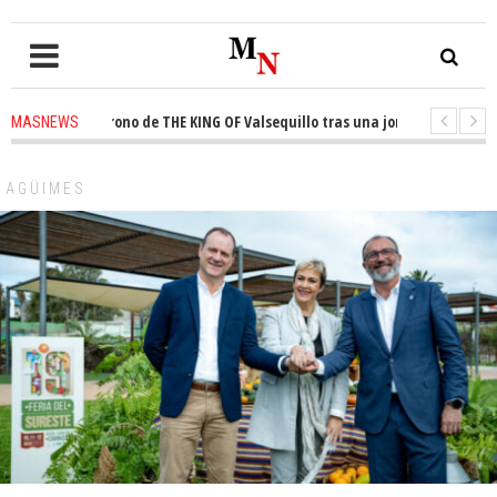
sta el trono de THE KING OF Valsequillo tras una jornada de baloncesto u
MASNEWS
ncian que un solo policía cubre 30 kilómetros de costa en San Bartolomé de
AGÜIMES