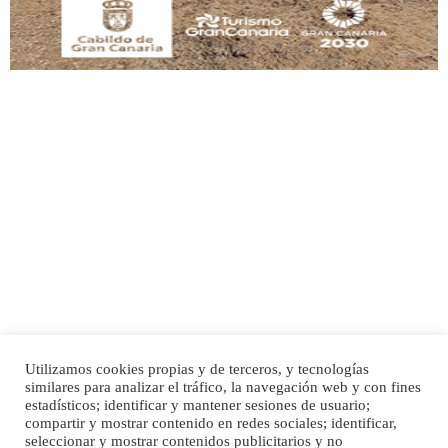
Adopción urgente
Busco adopción responsable para mi perra. Pastor alemán, hembra, 4 años. Por
motivos personales ...
Leales.org » Gran Canaria
|
6.7.2025
Utilizamos cookies propias y de terceros, y tecnologías
SHIBA PERDIDO AVDA JOSE MESA Y LOPEZ
similares para analizar el tráfico, la navegación web y con fines
PERRO MACHO RAZA SHIBA CON MICROCHIP PERDIDO HOY 06/07/2025 ZONA
estadísticos; identificar y mantener sesiones de usuario;
Inicio
Publicidad
Política de privacidad
MESA Y LOPEZ. ES MUY ASUSTADIZO
compartir y mostrar contenido en redes sociales; identificar,
Aviso Legal
Cláusula de Cookies
seleccionar y mostrar contenidos publicitarios y no
Leales.org » Gran Canaria
|
6.7.2025