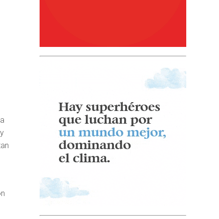
ta
 y
tan
on