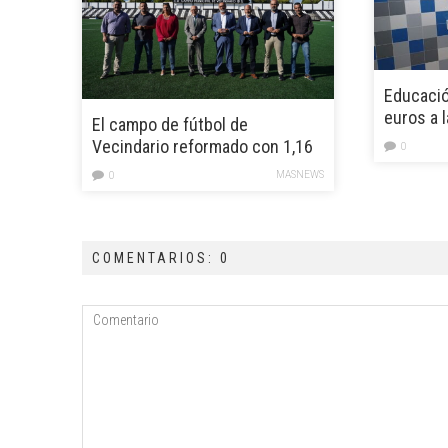
Educació
euros a l
El campo de fútbol de
Enclave d
Vecindario reformado con 1,16
0
millones de euros
MASNEWS
0
COMENTARIOS: 0