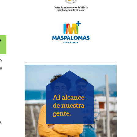
el
e
e