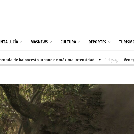
ANTA LUCÍA
MASNEWS
CULTURA
DEPORTES
TURISM
a de baloncesto urbano de máxima intensidad
1 days ago
-
Veneguera cel
s