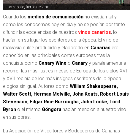
Lanzarote, tierra de vino
Cuando los
medios de comunicación
no existían tal y
como los conocemos hoy en día y no se podían por tanto
difundir las excelencias de nuestros
vinos canarios
, lo
hacían en su lugar los escritores de la época. El vino de
malvasía dulce producido y elaborado en
Canarias
era
conocido en las principales cortes europeas tras la
conquista como
Canary Wine
o
Canary
y paralelamente a
recorrer las más ilustres mesas de Europa de los siglos XVI
y XVII recibía de los más insignes escritores de la época
elogios sin igual. Autores como
William Shakespeare,
Walter Scott, Herman Melville, John Keats, Robert Louis
Stevenson, Edgar Rice Burroughs, John Locke, Lord
Byron
o el mismo
Góngora
hacían mención a nuestro vino
en sus obras.
La Asociación de Viticultores y Bodegueros de Canarias