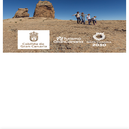
Gato manso encontrado
Este gato macho ha aparecido en la calle hace menos de un mes, es muy
manso y extremadamente cari...
Leales.org » Gran Canaria
|
9.7.2025
Adopción urgente
Busco adopción responsable para mi perra. Pastor alemán, hembra, 4 años. Por
motivos personales ...
Leales.org » Gran Canaria
|
6.7.2025