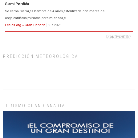
Se llama Siami,es hembra de 4 años,esterilizada con marca de
oreja,cariñosa,mimosa pero miedosa,e...
Leales.org » Gran Canaria
|
9.7.2025
PREDICCIÓN METEOROLÓGICA
ADOPCIÓN URGENTE GATA TEROR GRAN CANARIA
El ayuntamiento se va a llevar a Los Gatos callejeros de la zona los próximos
días, ella incluida...
Leales.org » Gran Canaria
|
9.7.2025
TURISMO GRAN CANARIA