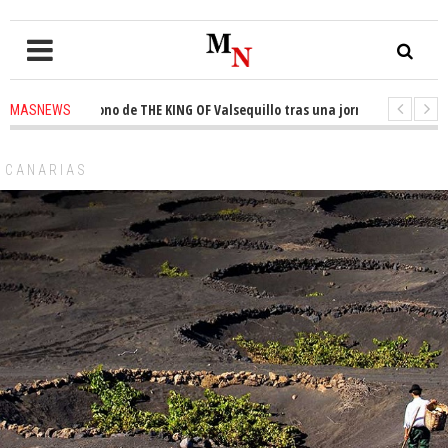
ta el trono de THE KING OF Valsequillo tras una jornada de baloncesto ur
MASNEWS
cian que un solo policía cubre 30 kilómetros de costa en San Bartolomé de
CANARIAS