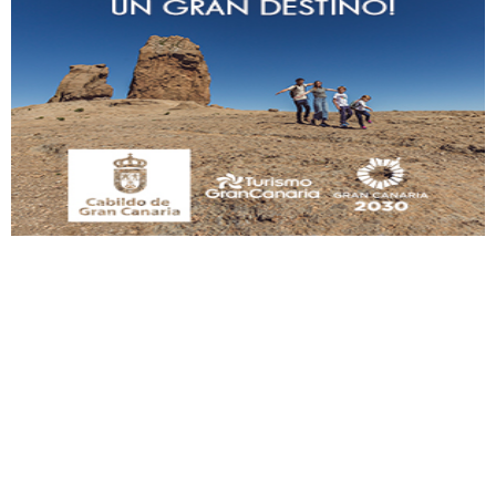
Adopción urgente
Busco adopción responsable para mi perra. Pastor alemán, hembra, 4 años. Por
motivos personales ...
Leales.org » Gran Canaria
|
6.7.2025
SHIBA PERDIDO AVDA JOSE MESA Y LOPEZ
PERRO MACHO RAZA SHIBA CON MICROCHIP PERDIDO HOY 06/07/2025 ZONA
MESA Y LOPEZ. ES MUY ASUSTADIZO
Leales.org » Gran Canaria
|
6.7.2025