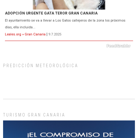
ADOPCIÓN URGENTE GATA TEROR GRAN CANARIA
El ayuntamiento se va a llevar a Los Gatos callejeros de la zona los próximos
días, ella incluida...
Leales.org » Gran Canaria
|
9.7.2025
PREDICCIÓN METEOROLÓGICA
Gato manso encontrado
Este gato macho ha aparecido en la calle hace menos de un mes, es muy
manso y extremadamente cari...
Leales.org » Gran Canaria
|
9.7.2025
TURISMO GRAN CANARIA