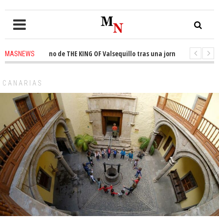
 el trono de THE KING OF Valsequillo tras una jornada de baloncesto urba
MASNEWS
an que un solo policía cubre 30 kilómetros de costa en San Bartolomé de T
CANARIAS