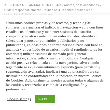
» Míralo en todos los navegadores y en Google Play con Leales.org o en todas las
RED CANARIA DE ANIMALES SIN HOGAR » Adopta, no le abandones y
redes sociales c...
cuídale responsablemente. Difunde aquí un animal perdido o en
Leales.org » Gran Canaria
|
9.7.2025
adopción, subiéndolo a Leales.org
Utilizamos cookies propias y de terceros, y tecnologías
similares para analizar el tráfico, la navegación web y con fines
estadísticos; identificar y mantener sesiones de usuario;
compartir y mostrar contenido en redes sociales; identificar,
seleccionar y mostrar contenidos publicitarios y no
publicitarios, en ocasiones de forma personalizada con base en
analítica y el perfilado de usuarios; medir el rendimiento de los
anteriores; utilizar estudios de mercado para generar
Siami Perdida
información; y desarrollar y mejorar productos. Cualquier
Se llama Siami,es hembra de 4 años,esterilizada con marca de
acción positiva relacionada con la navegación, salvo cuando
oreja,cariñosa,mimosa pero miedosa,e...
legalmente se exija consentimiento explícito (para perfilado y
Leales.org » Gran Canaria
|
9.7.2025
segmentación avanzada), implicará una autorización para su
instalación de conformidad con lo indicado en nuestra Política
de Cookies. Adicionalmente, puedes aceptar todas o algunas de
las cookies, rechazarlas o cambiar la configuración y
preferencias.
Cookie settings
ACEPTAR