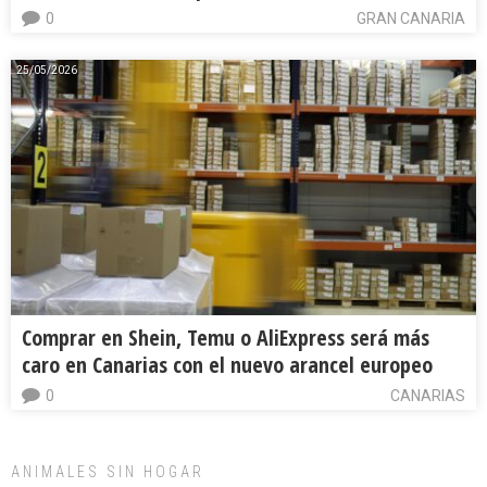
0
GRAN CANARIA
25/05/2026
Comprar en Shein, Temu o AliExpress será más
caro en Canarias con el nuevo arancel europeo
0
CANARIAS
ANIMALES SIN HOGAR
Minni desaparecido