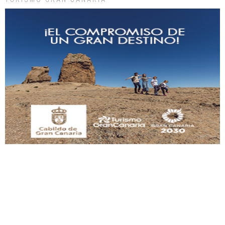
Gato manso encontrado
Este gato macho ha aparecido en la calle hace menos de un mes, es muy
manso y extremadamente cari...
Leales.org » Gran Canaria
|
9.7.2025
Adopción urgente
Busco adopción responsable para mi perra. Pastor alemán, hembra, 4 años. Por
motivos personales ...
Leales.org » Gran Canaria
|
6.7.2025