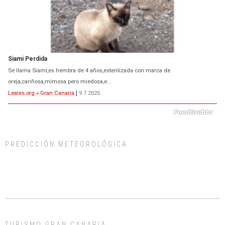
Siami Perdida
Se llama Siami,es hembra de 4 años,esterilizada con marca de
oreja,cariñosa,mimosa pero miedosa,e...
Leales.org » Gran Canaria
|
9.7.2025
PREDICCIÓN METEOROLÓGICA
ADOPCIÓN URGENTE GATA TEROR GRAN CANARIA
El ayuntamiento se va a llevar a Los Gatos callejeros de la zona los próximos
días, ella incluida...
Leales.org » Gran Canaria
|
9.7.2025
TURISMO GRAN CANARIA