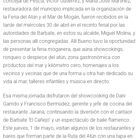
concejal de Pesca, Víctor Gutiérrez, y María José Martínez,
restauradora del municipio implicada en la organización de
la Feria del Atún y el Mar de Mogán, fueron recibidos en la
tarde del miércoles 30 de abril en el recinto ferial por las
autoridades de Barbate, en estos su alcalde, Miguel Molina, y
las personas allí congregadas. Allí Bueno tuvo la oportunidad
de presentar la feria moganera, que aúna
showcokings
,
ronqueo o despiece del atún, zona gastronómica con
productos del mar y kilómetro cero, homenajes a los
vecinos y vecinas que de una forma u otra han dedicado su
vida al mar, talleres infantiles y música en directo.
Esa misma jornada disfrutaron del
showcooking
de Dani
Garrido y Francisco Bermúdez, gerente y jefe de cocina del
restaurante Jarana, continuando la diversión con el cantaor
de Barbate ‘El Cañejo’ y un espectáculo de baile flamenco.
Este jueves, 1 de mayo, visitan algunos de los restaurantes y
bares que forman parte de la Ruta del Atún con una tapa en