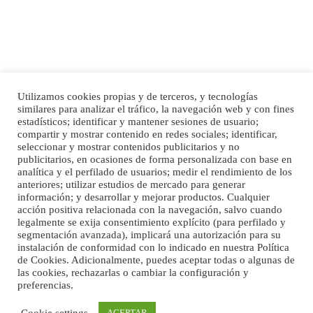
Utilizamos cookies propias y de terceros, y tecnologías
SHIBA PERDIDO AVDA JOSE MESA Y LOPEZ
similares para analizar el tráfico, la navegación web y con fines
PERRO MACHO RAZA SHIBA CON MICROCHIP PERDIDO HOY 06/07/2025 ZONA
estadísticos; identificar y mantener sesiones de usuario;
Inicio
Publicidad
Política de privacidad
MESA Y LOPEZ. ES MUY ASUSTADIZO
compartir y mostrar contenido en redes sociales; identificar,
Aviso Legal
Cláusula de Cookies
seleccionar y mostrar contenidos publicitarios y no
Leales.org » Gran Canaria
|
6.7.2025
Enlaces de interés
publicitarios, en ocasiones de forma personalizada con base en
analítica y el perfilado de usuarios; medir el rendimiento de los
anteriores; utilizar estudios de mercado para generar
información; y desarrollar y mejorar productos. Cualquier
acción positiva relacionada con la navegación, salvo cuando
legalmente se exija consentimiento explícito (para perfilado y
segmentación avanzada), implicará una autorización para su
instalación de conformidad con lo indicado en nuestra Política
de Cookies. Adicionalmente, puedes aceptar todas o algunas de
Ninfa perdida
las cookies, rechazarlas o cambiar la configuración y
El día 5 se los perdió una ninfa papillera, asustada tiene miedo a la calle, se
preferencias.
©Maspalomas News
perdió por la zon...
Leales.org » Gran Canaria
|
6.7.2025
Cookie settings
ACEPTAR