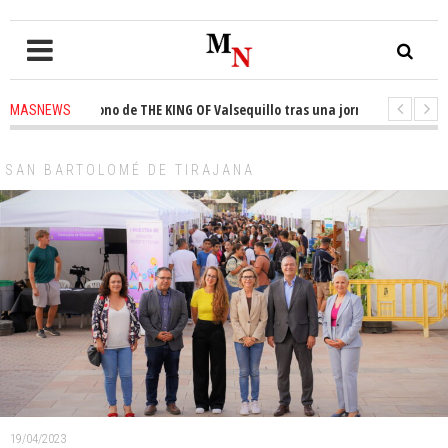
 el trono de THE KING OF Valsequillo tras una jornada de baloncesto urb
MASNEWS
an que un solo policía cubre 30 kilómetros de costa en San Bartolomé de T
SAN BARTOLOMÉ DE TIRAJANA
19/04/2023