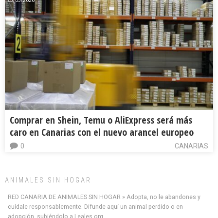
25/05/2026
Comprar en Shein, Temu o AliExpress será más
caro en Canarias con el nuevo arancel europeo
0
CANARIAS
ANIMALES SIN HOGAR
Minni desaparecido
» Míralo en todos los navegadores y en Google Play con Leales.org o en todas las
RED CANARIA DE ANIMALES SIN HOGAR » Adopta, no le abandones y
redes sociales c...
cuídale responsablemente. Difunde aquí un animal perdido o en
Leales.org » Gran Canaria
|
9.7.2025
adopción, subiéndolo a Leales.org