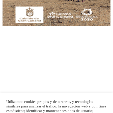
Leales.org » Gran Canaria
|
6.7.2025
SHIBA PERDIDO AVDA JOSE MESA Y LOPEZ
PERRO MACHO RAZA SHIBA CON MICROCHIP PERDIDO HOY 06/07/2025 ZONA
MESA Y LOPEZ. ES MUY ASUSTADIZO
Leales.org » Gran Canaria
|
6.7.2025
Utilizamos cookies propias y de terceros, y tecnologías
Ninfa perdida
similares para analizar el tráfico, la navegación web y con fines
estadísticos; identificar y mantener sesiones de usuario;
Inicio
Publicidad
Política de privacidad
El día 5 se los perdió una ninfa papillera, asustada tiene miedo a la calle, se