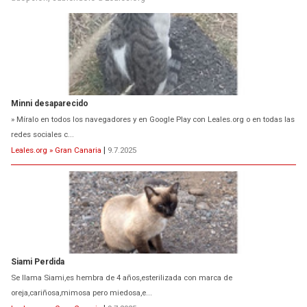
Siami Perdida
Se llama Siami,es hembra de 4 años,esterilizada con marca de
oreja,cariñosa,mimosa pero miedosa,e...
Leales.org » Gran Canaria
|
9.7.2025
ADOPCIÓN URGENTE GATA TEROR GRAN CANARIA
El ayuntamiento se va a llevar a Los Gatos callejeros de la zona los próximos
días, ella incluida...