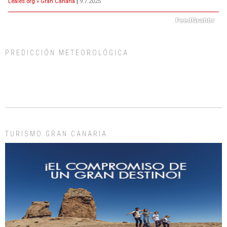
Leales.org » Gran Canaria
|
9.7.2025
PREDICCIÓN METEOROLÓGICA
Gato manso encontrado
Este gato macho ha aparecido en la calle hace menos de un mes, es muy
manso y extremadamente cari...
Leales.org » Gran Canaria
|
9.7.2025
TURISMO GRAN CANARIA
Adopción urgente
Busco adopción responsable para mi perra. Pastor alemán, hembra, 4 años. Por
motivos personales ...