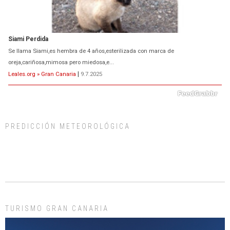
Siami Perdida
Se llama Siami,es hembra de 4 años,esterilizada con marca de
oreja,cariñosa,mimosa pero miedosa,e...
Leales.org » Gran Canaria
|
9.7.2025
PREDICCIÓN METEOROLÓGICA
ADOPCIÓN URGENTE GATA TEROR GRAN CANARIA
El ayuntamiento se va a llevar a Los Gatos callejeros de la zona los próximos
días, ella incluida...
Leales.org » Gran Canaria
|
9.7.2025
TURISMO GRAN CANARIA