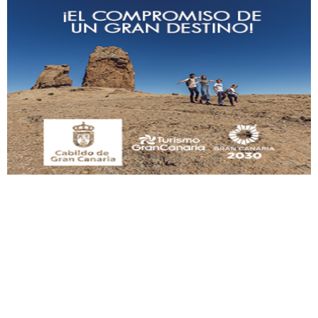
Gato manso encontrado
Este gato macho ha aparecido en la calle hace menos de un mes, es muy
manso y extremadamente cari...
Leales.org » Gran Canaria
|
9.7.2025
Adopción urgente
Busco adopción responsable para mi perra. Pastor alemán, hembra, 4 años. Por
motivos personales ...
Leales.org » Gran Canaria
|
6.7.2025