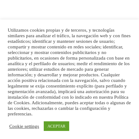
Utilizamos cookies propias y de terceros, y tecnologías
SHIBA PERDIDO AVDA JOSE MESA Y LOPEZ
similares para analizar el tráfico, la navegación web y con fines
PERRO MACHO RAZA SHIBA CON MICROCHIP PERDIDO HOY 06/07/2025 ZONA
estadísticos; identificar y mantener sesiones de usuario;
Inicio
Publicidad
Política de privacidad
MESA Y LOPEZ. ES MUY ASUSTADIZO
compartir y mostrar contenido en redes sociales; identificar,
Aviso Legal
Cláusula de Cookies
seleccionar y mostrar contenidos publicitarios y no
Leales.org » Gran Canaria
|
6.7.2025
Enlaces de interés
publicitarios, en ocasiones de forma personalizada con base en
analítica y el perfilado de usuarios; medir el rendimiento de los
anteriores; utilizar estudios de mercado para generar
información; y desarrollar y mejorar productos. Cualquier
acción positiva relacionada con la navegación, salvo cuando
legalmente se exija consentimiento explícito (para perfilado y
segmentación avanzada), implicará una autorización para su
instalación de conformidad con lo indicado en nuestra Política
de Cookies. Adicionalmente, puedes aceptar todas o algunas de
Ninfa perdida
las cookies, rechazarlas o cambiar la configuración y
El día 5 se los perdió una ninfa papillera, asustada tiene miedo a la calle, se
preferencias.
©Maspalomas News
perdió por la zon...
Leales.org » Gran Canaria
|
6.7.2025
Cookie settings
ACEPTAR