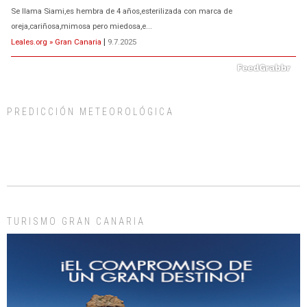
Se llama Siami,es hembra de 4 años,esterilizada con marca de
oreja,cariñosa,mimosa pero miedosa,e...
Leales.org » Gran Canaria
|
9.7.2025
PREDICCIÓN METEOROLÓGICA
ADOPCIÓN URGENTE GATA TEROR GRAN CANARIA
El ayuntamiento se va a llevar a Los Gatos callejeros de la zona los próximos
días, ella incluida...
Leales.org » Gran Canaria
|
9.7.2025
TURISMO GRAN CANARIA