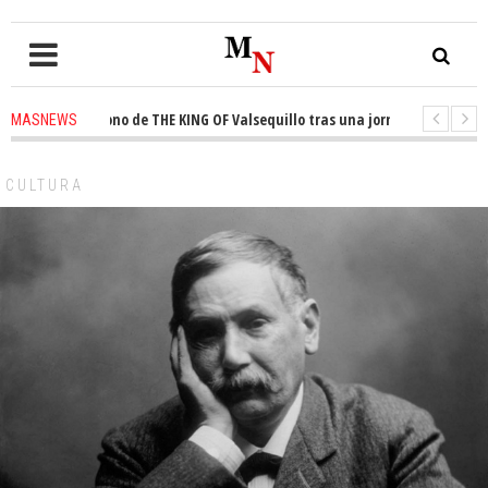
ta el trono de THE KING OF Valsequillo tras una jornada de baloncesto u
MASNEWS
ncian que un solo policía cubre 30 kilómetros de costa en San Bartolomé de
CULTURA