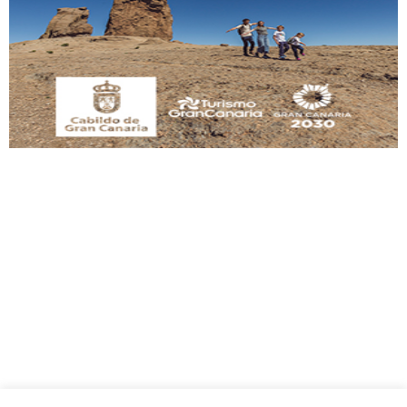
Gato manso encontrado
Este gato macho ha aparecido en la calle hace menos de un mes, es muy
manso y extremadamente cari...
Leales.org » Gran Canaria
|
9.7.2025
Adopción urgente
Busco adopción responsable para mi perra. Pastor alemán, hembra, 4 años. Por
motivos personales ...
Leales.org » Gran Canaria
|
6.7.2025