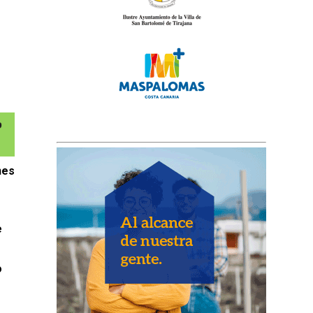
nes
e
o