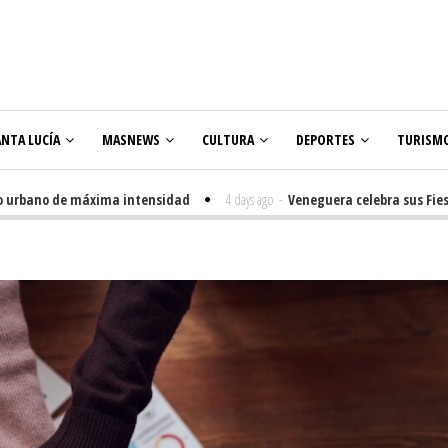
ANTA LUCÍA
MASNEWS
CULTURA
DEPORTES
TURISM
o de máxima intensidad
4 days ago
-
Veneguera celebra sus Fiestas de la