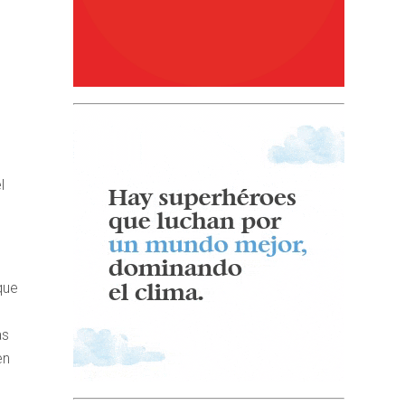
l
que
as
en