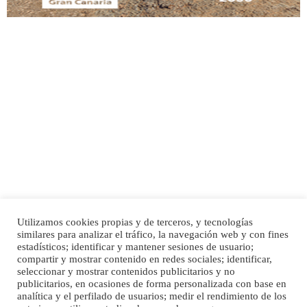
Adopción urgente
Busco adopción responsable para mi perra. Pastor alemán, hembra, 4 años. Por
motivos personales ...
Leales.org » Gran Canaria
|
6.7.2025
Utilizamos cookies propias y de terceros, y tecnologías
SHIBA PERDIDO AVDA JOSE MESA Y LOPEZ
similares para analizar el tráfico, la navegación web y con fines
PERRO MACHO RAZA SHIBA CON MICROCHIP PERDIDO HOY 06/07/2025 ZONA
Inicio
Publicidad
Política de privacidad
estadísticos; identificar y mantener sesiones de usuario;
MESA Y LOPEZ. ES MUY ASUSTADIZO
compartir y mostrar contenido en redes sociales; identificar,
Aviso Legal
Cláusula de Cookies
seleccionar y mostrar contenidos publicitarios y no
Leales.org » Gran Canaria
|
6.7.2025
Enlaces de interés
publicitarios, en ocasiones de forma personalizada con base en
analítica y el perfilado de usuarios; medir el rendimiento de los