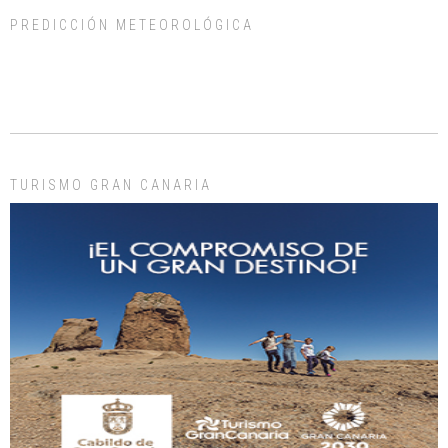
PREDICCIÓN METEOROLÓGICA
ADOPCIÓN URGENTE GATA TEROR GRAN CANARIA
El ayuntamiento se va a llevar a Los Gatos callejeros de la zona los próximos
días, ella incluida...
Leales.org » Gran Canaria
|
9.7.2025
TURISMO GRAN CANARIA
Gato manso encontrado
Este gato macho ha aparecido en la calle hace menos de un mes, es muy
manso y extremadamente cari...
Leales.org » Gran Canaria
|
9.7.2025