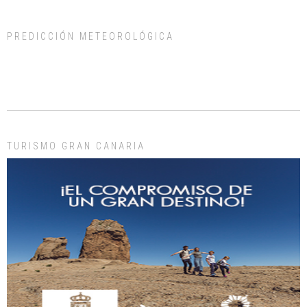
PREDICCIÓN METEOROLÓGICA
ADOPCIÓN URGENTE GATA TEROR GRAN CANARIA
El ayuntamiento se va a llevar a Los Gatos callejeros de la zona los próximos
días, ella incluida...
Leales.org » Gran Canaria
|
9.7.2025
TURISMO GRAN CANARIA
Gato manso encontrado
Este gato macho ha aparecido en la calle hace menos de un mes, es muy
manso y extremadamente cari...
Leales.org » Gran Canaria
|
9.7.2025