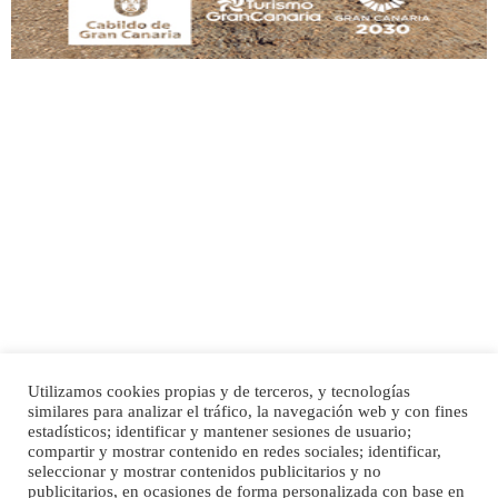
Adopción urgente
Busco adopción responsable para mi perra. Pastor alemán, hembra, 4 años. Por
motivos personales ...
Leales.org » Gran Canaria
|
6.7.2025
Utilizamos cookies propias y de terceros, y tecnologías
SHIBA PERDIDO AVDA JOSE MESA Y LOPEZ
similares para analizar el tráfico, la navegación web y con fines
PERRO MACHO RAZA SHIBA CON MICROCHIP PERDIDO HOY 06/07/2025 ZONA
Inicio
Publicidad
Política de privacidad
estadísticos; identificar y mantener sesiones de usuario;
MESA Y LOPEZ. ES MUY ASUSTADIZO
compartir y mostrar contenido en redes sociales; identificar,
Aviso Legal
Cláusula de Cookies
seleccionar y mostrar contenidos publicitarios y no
Leales.org » Gran Canaria
|
6.7.2025
Enlaces de interés
publicitarios, en ocasiones de forma personalizada con base en