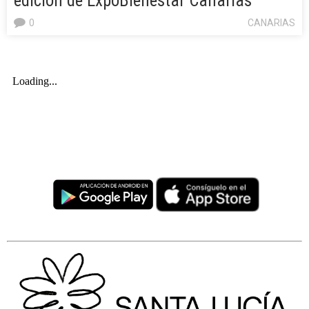
edición de ExpoBienestar Canarias
0
CANARIAS