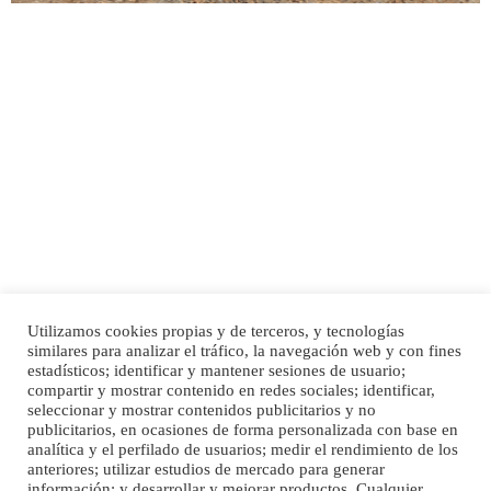
Adopción urgente
Busco adopción responsable para mi perra. Pastor alemán, hembra, 4 años. Por
motivos personales ...
Leales.org » Gran Canaria
|
6.7.2025
Utilizamos cookies propias y de terceros, y tecnologías
SHIBA PERDIDO AVDA JOSE MESA Y LOPEZ
similares para analizar el tráfico, la navegación web y con fines
PERRO MACHO RAZA SHIBA CON MICROCHIP PERDIDO HOY 06/07/2025 ZONA
estadísticos; identificar y mantener sesiones de usuario;
Inicio
Publicidad
Política de privacidad
MESA Y LOPEZ. ES MUY ASUSTADIZO
compartir y mostrar contenido en redes sociales; identificar,
Aviso Legal
Cláusula de Cookies
seleccionar y mostrar contenidos publicitarios y no
Leales.org » Gran Canaria
|
6.7.2025
Enlaces de interés
publicitarios, en ocasiones de forma personalizada con base en
analítica y el perfilado de usuarios; medir el rendimiento de los
anteriores; utilizar estudios de mercado para generar
información; y desarrollar y mejorar productos. Cualquier