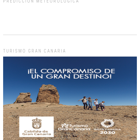
PREDICCIÓN METEOROLÓGICA
ADOPCIÓN URGENTE GATA TEROR GRAN CANARIA
El ayuntamiento se va a llevar a Los Gatos callejeros de la zona los próximos
días, ella incluida...
Leales.org » Gran Canaria
|
9.7.2025
TURISMO GRAN CANARIA
Gato manso encontrado
Este gato macho ha aparecido en la calle hace menos de un mes, es muy
manso y extremadamente cari...
Leales.org » Gran Canaria
|
9.7.2025