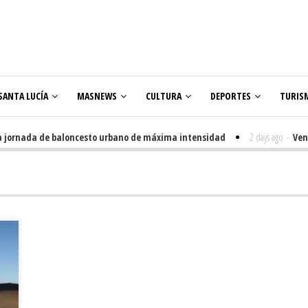
SANTA LUCÍA
MASNEWS
CULTURA
DEPORTES
TURIS
ornada de baloncesto urbano de máxima intensidad
2 days ago
-
Veneguer
lares