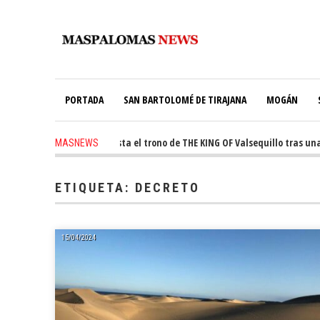
PORTADA
SAN BARTOLOMÉ DE TIRAJANA
MOGÁN
ago
-
Ale Martín conquista el trono de THE KING OF Valsequillo tras una j
MASNEWS
 ago
-
El túnel de Pino Seco cubrirá el 38% de su consumo con 234 paneles so
ETIQUETA:
DECRETO
15/04/2024