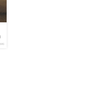
n
IAS