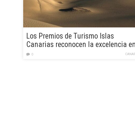
Los Premios de Turismo Islas
Canarias reconocen la excelencia e
el sector en 6 categorías
CANAR
0