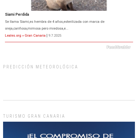
Siami Perdida
Se llama Siami,es hembra de 4 años,esterilizada con marca de
oreja,cariñosa,mimosa pero miedosa,e...
Leales.org » Gran Canaria
|
9.7.2025
PREDICCIÓN METEOROLÓGICA
ADOPCIÓN URGENTE GATA TEROR GRAN CANARIA
El ayuntamiento se va a llevar a Los Gatos callejeros de la zona los próximos
días, ella incluida...
Leales.org » Gran Canaria
|
9.7.2025
TURISMO GRAN CANARIA