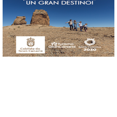
Gato manso encontrado
Este gato macho ha aparecido en la calle hace menos de un mes, es muy
manso y extremadamente cari...
Leales.org » Gran Canaria
|
9.7.2025
Adopción urgente
Busco adopción responsable para mi perra. Pastor alemán, hembra, 4 años. Por
motivos personales ...
Leales.org » Gran Canaria
|
6.7.2025