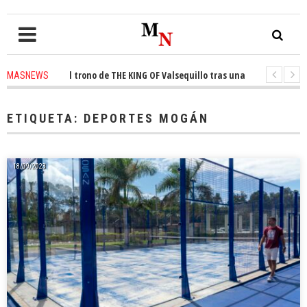
onquista el trono de THE KING OF Valsequillo tras una jornada de balonce
MASNEWS
 denuncian que un solo policía cubre 30 kilómetros de costa en San Bartol
ETIQUETA:
DEPORTES MOGÁN
18/09/2023