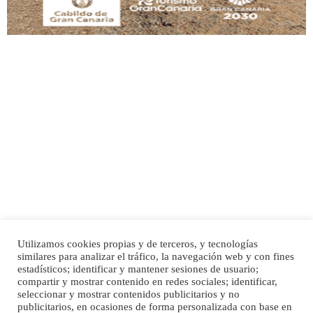
Adopción urgente
Busco adopción responsable para mi perra. Pastor alemán, hembra, 4 años. Por
motivos personales ...
Leales.org » Gran Canaria
|
6.7.2025
Utilizamos cookies propias y de terceros, y tecnologías
SHIBA PERDIDO AVDA JOSE MESA Y LOPEZ
similares para analizar el tráfico, la navegación web y con fines
PERRO MACHO RAZA SHIBA CON MICROCHIP PERDIDO HOY 06/07/2025 ZONA
Inicio
Publicidad
Política de privacidad
estadísticos; identificar y mantener sesiones de usuario;
MESA Y LOPEZ. ES MUY ASUSTADIZO
compartir y mostrar contenido en redes sociales; identificar,
Aviso Legal
Cláusula de Cookies
seleccionar y mostrar contenidos publicitarios y no
Leales.org » Gran Canaria
|
6.7.2025
Enlaces de interés
publicitarios, en ocasiones de forma personalizada con base en