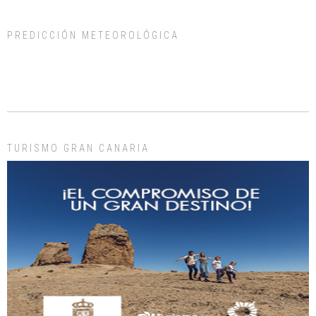
PREDICCIÓN METEOROLÓGICA
ADOPCIÓN URGENTE GATA TEROR GRAN CANARIA
El ayuntamiento se va a llevar a Los Gatos callejeros de la zona los próximos
días, ella incluida...
Leales.org » Gran Canaria
|
9.7.2025
TURISMO GRAN CANARIA
Gato manso encontrado
Este gato macho ha aparecido en la calle hace menos de un mes, es muy
manso y extremadamente cari...
Leales.org » Gran Canaria
|
9.7.2025