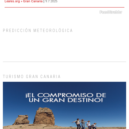
Leales.org » Gran Canaria
|
9.7.2025
PREDICCIÓN METEOROLÓGICA
ADOPCIÓN URGENTE GATA TEROR GRAN CANARIA
El ayuntamiento se va a llevar a Los Gatos callejeros de la zona los próximos
días, ella incluida...
Leales.org » Gran Canaria
|
9.7.2025
TURISMO GRAN CANARIA
Gato manso encontrado
Este gato macho ha aparecido en la calle hace menos de un mes, es muy
manso y extremadamente cari...