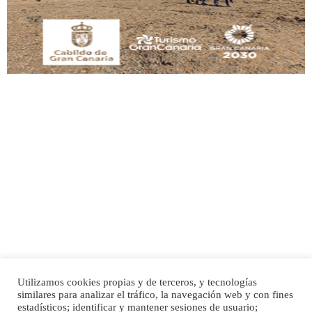
Leales.org » Gran Canaria
|
9.7.2025
Adopción urgente
Busco adopción responsable para mi perra. Pastor alemán, hembra, 4 años. Por
motivos personales ...
Leales.org » Gran Canaria
|
6.7.2025
Utilizamos cookies propias y de terceros, y tecnologías
SHIBA PERDIDO AVDA JOSE MESA Y LOPEZ
similares para analizar el tráfico, la navegación web y con fines
PERRO MACHO RAZA SHIBA CON MICROCHIP PERDIDO HOY 06/07/2025 ZONA
Inicio
Publicidad
Política de privacidad
estadísticos; identificar y mantener sesiones de usuario;