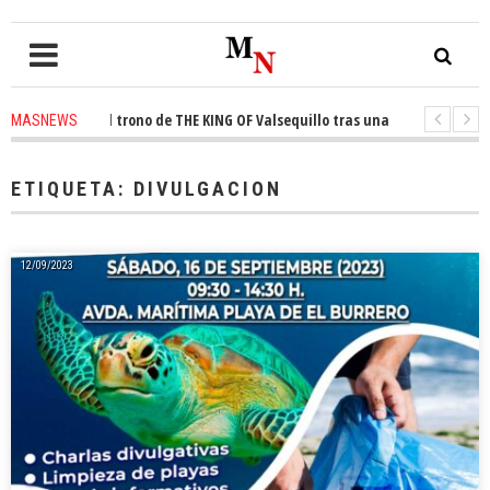
onquista el trono de THE KING OF Valsequillo tras una jornada de balonce
MASNEWS
 denuncian que un solo policía cubre 30 kilómetros de costa en San Bartol
ETIQUETA:
DIVULGACION
12/09/2023