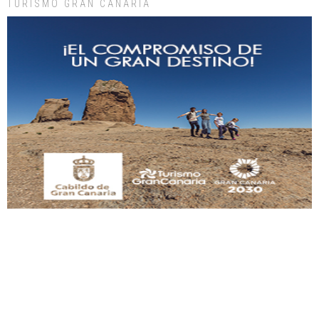
TURISMO GRAN CANARIA
manso y extremadamente cari...
Leales.org » Gran Canaria
|
9.7.2025
Adopción urgente
Busco adopción responsable para mi perra. Pastor alemán, hembra, 4 años. Por
motivos personales ...
Leales.org » Gran Canaria
|
6.7.2025
SHIBA PERDIDO AVDA JOSE MESA Y LOPEZ