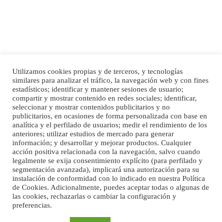
PERRO MACHO RAZA SHIBA CON MICROCHIP PERDIDO HOY 06/07/2025 ZONA
MESA Y LOPEZ. ES MUY ASUSTADIZO
Leales.org » Gran Canaria
|
6.7.2025
Utilizamos cookies propias y de terceros, y tecnologías
similares para analizar el tráfico, la navegación web y con fines
Inicio
Publicidad
Política de privacidad
estadísticos; identificar y mantener sesiones de usuario;
compartir y mostrar contenido en redes sociales; identificar,
Aviso Legal
Cláusula de Cookies
seleccionar y mostrar contenidos publicitarios y no
Ninfa perdida
Enlaces de interés
publicitarios, en ocasiones de forma personalizada con base en
El día 5 se los perdió una ninfa papillera, asustada tiene miedo a la calle, se
analítica y el perfilado de usuarios; medir el rendimiento de los
perdió por la zon...
anteriores; utilizar estudios de mercado para generar
Leales.org » Gran Canaria
|
6.7.2025
información; y desarrollar y mejorar productos. Cualquier
acción positiva relacionada con la navegación, salvo cuando
legalmente se exija consentimiento explícito (para perfilado y
segmentación avanzada), implicará una autorización para su
instalación de conformidad con lo indicado en nuestra Política
de Cookies. Adicionalmente, puedes aceptar todas o algunas de
las cookies, rechazarlas o cambiar la configuración y
preferencias.
©Maspalomas News