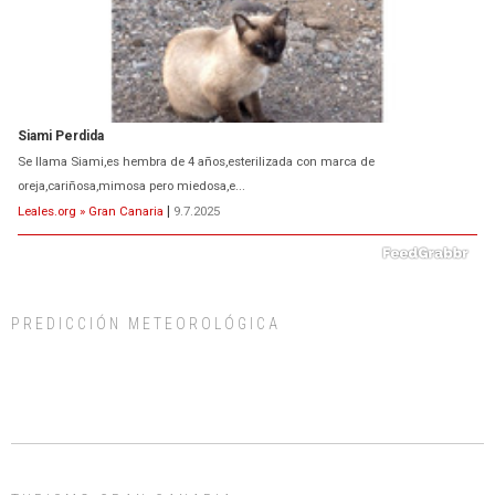
oreja,cariñosa,mimosa pero miedosa,e...
Leales.org » Gran Canaria
|
9.7.2025
ADOPCIÓN URGENTE GATA TEROR GRAN CANARIA
El ayuntamiento se va a llevar a Los Gatos callejeros de la zona los próximos
días, ella incluida...
Leales.org » Gran Canaria
|
9.7.2025
PREDICCIÓN METEOROLÓGICA
Gato manso encontrado
Este gato macho ha aparecido en la calle hace menos de un mes, es muy