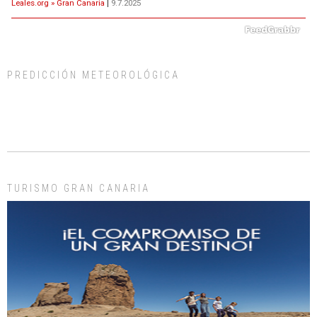
ADOPCIÓN URGENTE GATA TEROR GRAN CANARIA
El ayuntamiento se va a llevar a Los Gatos callejeros de la zona los próximos
días, ella incluida...
Leales.org » Gran Canaria
|
9.7.2025
PREDICCIÓN METEOROLÓGICA
Gato manso encontrado
Este gato macho ha aparecido en la calle hace menos de un mes, es muy
TURISMO GRAN CANARIA
manso y extremadamente cari...
Leales.org » Gran Canaria
|
9.7.2025