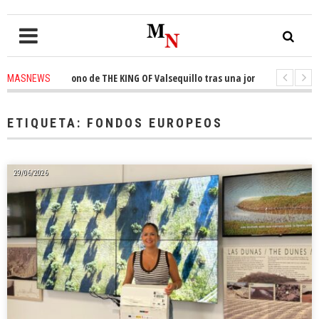
a el trono de THE KING OF Valsequillo tras una jornada de baloncesto urb
MASNEWS
ian que un solo policía cubre 30 kilómetros de costa en San Bartolomé de 
ETIQUETA:
FONDOS EUROPEOS
29/06/2026