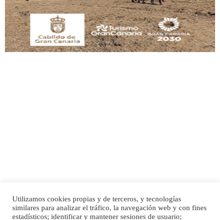
Adopción urgente
Busco adopción responsable para mi perra. Pastor alemán, hembra, 4 años. Por
motivos personales ...
Leales.org » Gran Canaria
|
6.7.2025
SHIBA PERDIDO AVDA JOSE MESA Y LOPEZ
PERRO MACHO RAZA SHIBA CON MICROCHIP PERDIDO HOY 06/07/2025 ZONA
MESA Y LOPEZ. ES MUY ASUSTADIZO
Leales.org » Gran Canaria
|
6.7.2025
Utilizamos cookies propias y de terceros, y tecnologías
similares para analizar el tráfico, la navegación web y con fines
Inicio
Publicidad
Política de privacidad
estadísticos; identificar y mantener sesiones de usuario;