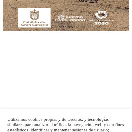
Leales.org » Gran Canaria
|
9.7.2025
Adopción urgente
Busco adopción responsable para mi perra. Pastor alemán, hembra, 4 años. Por
motivos personales ...
Leales.org » Gran Canaria
|
6.7.2025
Utilizamos cookies propias y de terceros, y tecnologías
SHIBA PERDIDO AVDA JOSE MESA Y LOPEZ
similares para analizar el tráfico, la navegación web y con fines
PERRO MACHO RAZA SHIBA CON MICROCHIP PERDIDO HOY 06/07/2025 ZONA
Inicio
Publicidad
Política de privacidad
estadísticos; identificar y mantener sesiones de usuario;