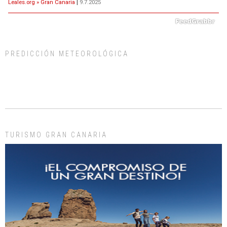
Leales.org » Gran Canaria
|
9.7.2025
PREDICCIÓN METEOROLÓGICA
ADOPCIÓN URGENTE GATA TEROR GRAN CANARIA
El ayuntamiento se va a llevar a Los Gatos callejeros de la zona los próximos
días, ella incluida...
Leales.org » Gran Canaria
|
9.7.2025
TURISMO GRAN CANARIA
Gato manso encontrado
Este gato macho ha aparecido en la calle hace menos de un mes, es muy
manso y extremadamente cari...