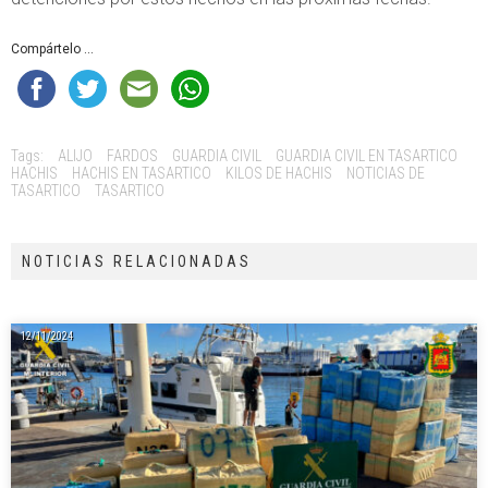
Compártelo ...
Tags:
ALIJO
FARDOS
GUARDIA CIVIL
GUARDIA CIVIL EN TASARTICO
HACHIS
HACHIS EN TASARTICO
KILOS DE HACHIS
NOTICIAS DE
TASARTICO
TASARTICO
NOTICIAS RELACIONADAS
12/11/2024