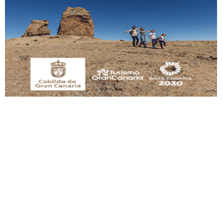
Gato manso encontrado
Este gato macho ha aparecido en la calle hace menos de un mes, es muy
manso y extremadamente cari...
Leales.org » Gran Canaria
|
9.7.2025
Adopción urgente
Busco adopción responsable para mi perra. Pastor alemán, hembra, 4 años. Por
motivos personales ...
Leales.org » Gran Canaria
|
6.7.2025