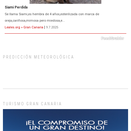
Siami Perdida
Se llama Siami,es hembra de 4 años,esterilizada con marca de
oreja,cariñosa,mimosa pero miedosa,e...
Leales.org » Gran Canaria
|
9.7.2025
PREDICCIÓN METEOROLÓGICA
ADOPCIÓN URGENTE GATA TEROR GRAN CANARIA
El ayuntamiento se va a llevar a Los Gatos callejeros de la zona los próximos
días, ella incluida...
Leales.org » Gran Canaria
|
9.7.2025
TURISMO GRAN CANARIA