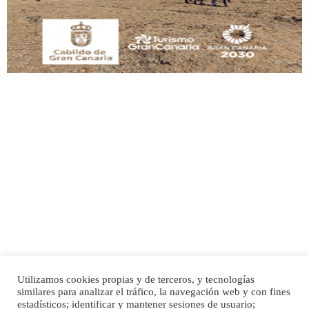
Leales.org » Gran Canaria
|
9.7.2025
Adopción urgente
Busco adopción responsable para mi perra. Pastor alemán, hembra, 4 años. Por
motivos personales ...
Leales.org » Gran Canaria
|
6.7.2025
Utilizamos cookies propias y de terceros, y tecnologías
SHIBA PERDIDO AVDA JOSE MESA Y LOPEZ
similares para analizar el tráfico, la navegación web y con fines
PERRO MACHO RAZA SHIBA CON MICROCHIP PERDIDO HOY 06/07/2025 ZONA
Inicio
Publicidad
Política de privacidad
estadísticos; identificar y mantener sesiones de usuario;