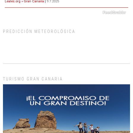
Leales.org » Gran Canaria
|
9.7.2025
PREDICCIÓN METEOROLÓGICA
ADOPCIÓN URGENTE GATA TEROR GRAN CANARIA
El ayuntamiento se va a llevar a Los Gatos callejeros de la zona los próximos
días, ella incluida...
Leales.org » Gran Canaria
|
9.7.2025
TURISMO GRAN CANARIA
Gato manso encontrado
Este gato macho ha aparecido en la calle hace menos de un mes, es muy
manso y extremadamente cari...