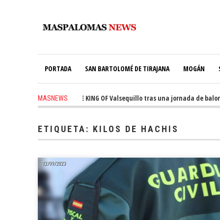
PORTADA
SAN BARTOLOMÉ DE TIRAJANA
MOGÁN
nquista el trono de THE KING OF Valsequillo tras una jornada de balonce
MASNEWS
Pino Seco cubrirá el 38% de su consumo con 234 paneles solares
ETIQUETA:
KILOS DE HACHIS
12/09/2023