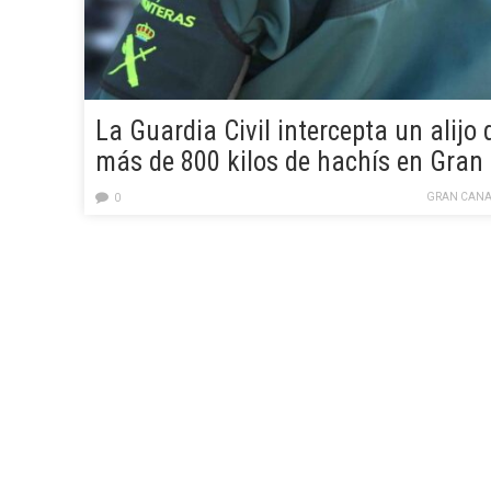
La Guardia Civil intercepta un alijo 
más de 800 kilos de hachís en Gran
Canaria
GRAN CANA
0