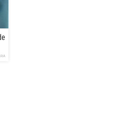
de
RIA