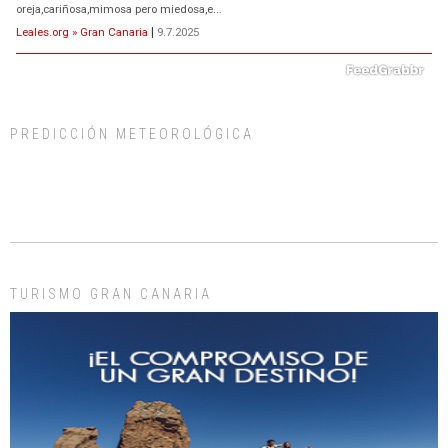
oreja,cariñosa,mimosa pero miedosa,e...
Leales.org » Gran Canaria
|
9.7.2025
PREDICCIÓN METEOROLÓGICA
ADOPCIÓN URGENTE GATA TEROR GRAN CANARIA
El ayuntamiento se va a llevar a Los Gatos callejeros de la zona los próximos
días, ella incluida...
Leales.org » Gran Canaria
|
9.7.2025
TURISMO GRAN CANARIA
Gato manso encontrado