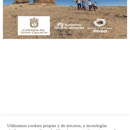
Este gato macho ha aparecido en la calle hace menos de un mes, es muy
manso y extremadamente cari...
Leales.org » Gran Canaria
|
9.7.2025
Adopción urgente
Busco adopción responsable para mi perra. Pastor alemán, hembra, 4 años. Por
motivos personales ...
Leales.org » Gran Canaria
|
6.7.2025
Utilizamos cookies propias y de terceros, y tecnologías
SHIBA PERDIDO AVDA JOSE MESA Y LOPEZ