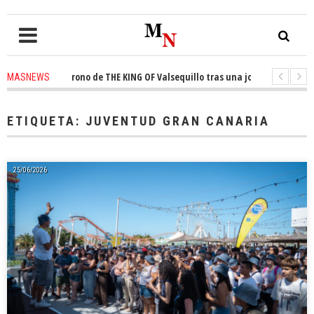
ista el trono de THE KING OF Valsequillo tras una jornada de baloncesto 
MASNEWS
uncian que un solo policía cubre 30 kilómetros de costa en San Bartolomé 
ETIQUETA:
JUVENTUD GRAN CANARIA
25/06/2026