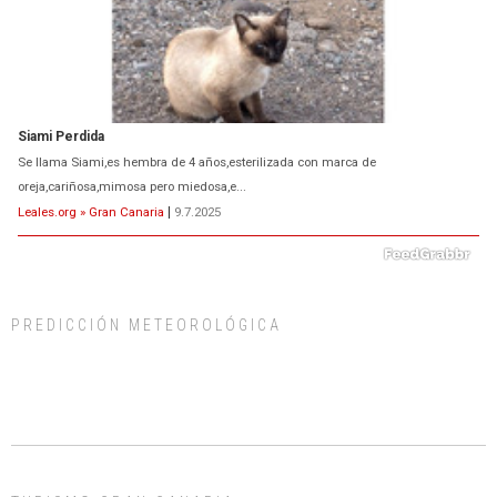
Siami Perdida
Se llama Siami,es hembra de 4 años,esterilizada con marca de
oreja,cariñosa,mimosa pero miedosa,e...
Leales.org » Gran Canaria
|
9.7.2025
PREDICCIÓN METEOROLÓGICA
ADOPCIÓN URGENTE GATA TEROR GRAN CANARIA
El ayuntamiento se va a llevar a Los Gatos callejeros de la zona los próximos
días, ella incluida...
Leales.org » Gran Canaria
|
9.7.2025