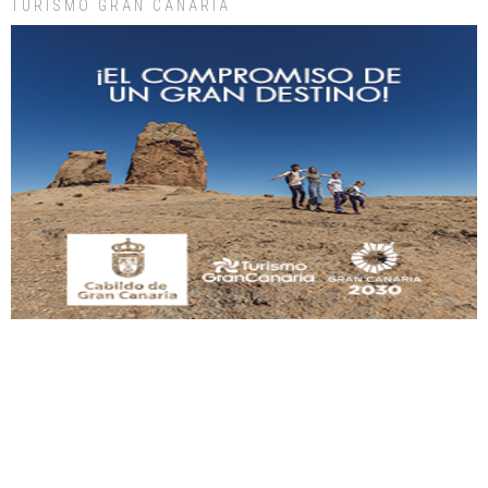
TURISMO GRAN CANARIA
Gato manso encontrado
Este gato macho ha aparecido en la calle hace menos de un mes, es muy
manso y extremadamente cari...
Leales.org » Gran Canaria
|
9.7.2025
Adopción urgente
Busco adopción responsable para mi perra. Pastor alemán, hembra, 4 años. Por
motivos personales ...
Leales.org » Gran Canaria
|
6.7.2025