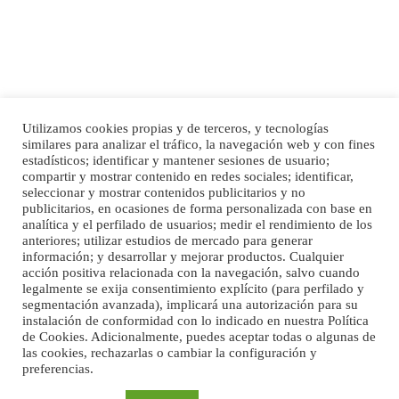
Utilizamos cookies propias y de terceros, y tecnologías
SHIBA PERDIDO AVDA JOSE MESA Y LOPEZ
similares para analizar el tráfico, la navegación web y con fines
PERRO MACHO RAZA SHIBA CON MICROCHIP PERDIDO HOY 06/07/2025 ZONA
Inicio
Publicidad
Política de privacidad
estadísticos; identificar y mantener sesiones de usuario;
MESA Y LOPEZ. ES MUY ASUSTADIZO
compartir y mostrar contenido en redes sociales; identificar,
Aviso Legal
Cláusula de Cookies
seleccionar y mostrar contenidos publicitarios y no
Leales.org » Gran Canaria
|
6.7.2025
Enlaces de interés
publicitarios, en ocasiones de forma personalizada con base en
analítica y el perfilado de usuarios; medir el rendimiento de los
anteriores; utilizar estudios de mercado para generar
información; y desarrollar y mejorar productos. Cualquier
acción positiva relacionada con la navegación, salvo cuando
legalmente se exija consentimiento explícito (para perfilado y
segmentación avanzada), implicará una autorización para su
instalación de conformidad con lo indicado en nuestra Política
de Cookies. Adicionalmente, puedes aceptar todas o algunas de
Ninfa perdida
las cookies, rechazarlas o cambiar la configuración y
El día 5 se los perdió una ninfa papillera, asustada tiene miedo a la calle, se
preferencias.
©Maspalomas News
perdió por la zon...