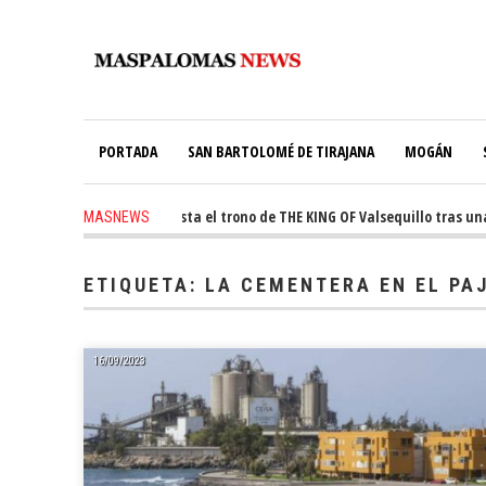
PORTADA
SAN BARTOLOMÉ DE TIRAJANA
MOGÁN
 ago
-
Ale Martín conquista el trono de THE KING OF Valsequillo tras una 
MASNEWS
s ago
-
El túnel de Pino Seco cubrirá el 38% de su consumo con 234 paneles s
ETIQUETA:
LA CEMENTERA EN EL PA
16/09/2023