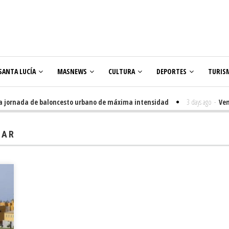
SANTA LUCÍA
MASNEWS
CULTURA
DEPORTES
TURIS
jornada de baloncesto urbano de máxima intensidad
3 days ago
-
Veneguer
olares
JAR