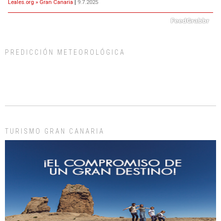
Leales.org » Gran Canaria
|
9.7.2025
PREDICCIÓN METEOROLÓGICA
ADOPCIÓN URGENTE GATA TEROR GRAN CANARIA
El ayuntamiento se va a llevar a Los Gatos callejeros de la zona los próximos
días, ella incluida...
Leales.org » Gran Canaria
|
9.7.2025
TURISMO GRAN CANARIA
Gato manso encontrado
Este gato macho ha aparecido en la calle hace menos de un mes, es muy
manso y extremadamente cari...