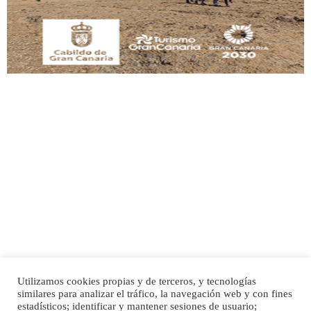
Leales.org » Gran Canaria
|
9.7.2025
Adopción urgente
Busco adopción responsable para mi perra. Pastor alemán, hembra, 4 años. Por
motivos personales ...
Leales.org » Gran Canaria
|
6.7.2025
Utilizamos cookies propias y de terceros, y tecnologías
SHIBA PERDIDO AVDA JOSE MESA Y LOPEZ
similares para analizar el tráfico, la navegación web y con fines
PERRO MACHO RAZA SHIBA CON MICROCHIP PERDIDO HOY 06/07/2025 ZONA
Inicio
Publicidad
Política de privacidad
estadísticos; identificar y mantener sesiones de usuario;