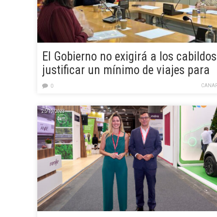
El Gobierno no exigirá a los cabildos
justificar un mínimo de viajes para
recibir la financiación al transporte
CANAR
0
25/10/2023