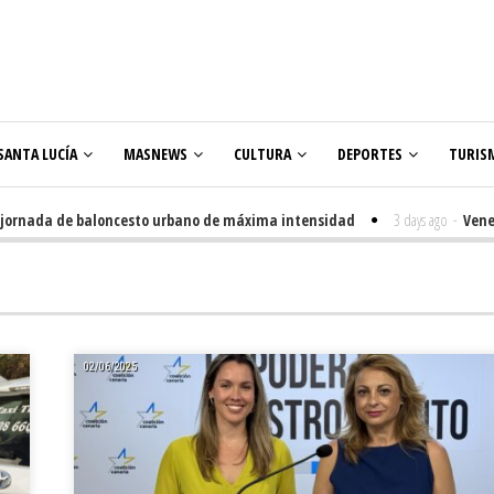
SANTA LUCÍA
MASNEWS
CULTURA
DEPORTES
TURIS
a de baloncesto urbano de máxima intensidad
3 days ago
-
Veneguera cel
02/06/2025