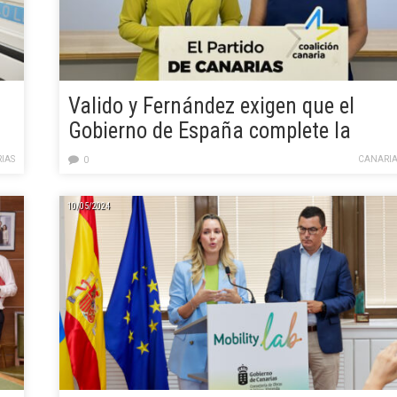
Valido y Fernández exigen que el
Gobierno de España complete la
actualización de los costes del
IAS
CANARIA
0
transporte de mercancías en
Canarias
10/05/2024