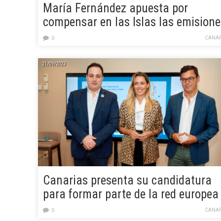
María Fernández apuesta por
compensar en las Islas las emisione
que genera el transporte aéreo y
CANAR
0
marítimo
21/09/2023
Canarias presenta su candidatura
para formar parte de la red europea
de rutas ciclistas EuroVelo
CANAR
0