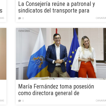
La Consejería reúne a patronal y
s
sindicatos del transporte para
abordar una solución dialogada
IAS
CANARIA
0
sobre los servicios mínimos
19/09/2023
María Fernández toma posesión
como directora general de
Transportes del Gobierno de Canaria
IAS
CANARIA
0