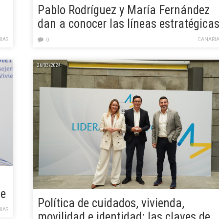
Pablo Rodríguez y María Fernández
dan a conocer las líneas estratégica
del proyecto Mobility Lab
IAS
CANARIA
0
26/03/2024
de
Política de cuidados, vivienda,
e
IAS
movilidad e identidad: las claves de