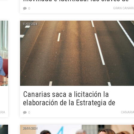
‘Lideramos Gran Canaria’
GRAN CANARI
0
11/03/2024
Canarias saca a licitación la
elaboración de la Estrategia de
Movilidad Sostenible e Inteligente
RIA
CANARIA
0
30/01/2024