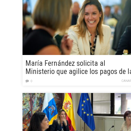
María Fernández solicita al
Ministerio que agilice los pagos de l
gratuidad del transporte
CANAR
0
08/01/2024