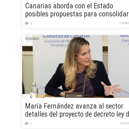
Canarias aborda con el Estado
posibles propuestas para consolidar
los proyectos de los trenes
CANAR
0
12/04/2024
María Fernández avanza al sector
detalles del proyecto de decreto ley 
ordenación sostenible del transport
CANAR
0