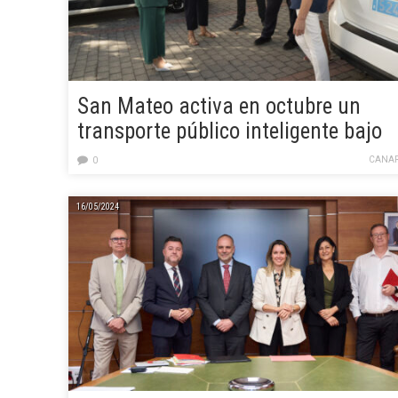
San Mateo activa en octubre un
transporte público inteligente bajo
demanda para barrios rurales
CANAR
0
16/05/2024