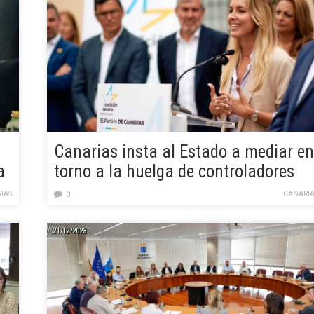
Canarias insta al Estado a mediar en
a
torno a la huelga de controladores
aéreos prevista para febrero
IAS
CANARIA
0
21/12/2023