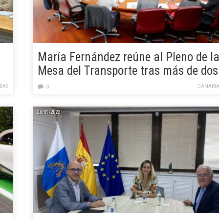
María Fernández reúne al Pleno de l
Mesa del Transporte tras más de dos
años sin convocarse
IAS
CANARIA
0
26/09/2023