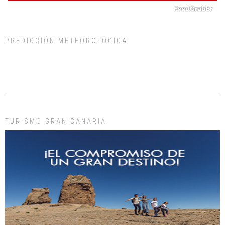
PREDICCIÓN METEOROLÓGICA
ADOPCIÓN URGENTE GATA TEROR GRAN CANARIA
El ayuntamiento se va a llevar a Los Gatos callejeros de la zona los próximos
días, ella incluida...
Leales.org » Gran Canaria
|
9.7.2025
TURISMO GRAN CANARIA
Gato manso encontrado
Este gato macho ha aparecido en la calle hace menos de un mes, es muy
manso y extremadamente cari...
Leales.org » Gran Canaria
|
9.7.2025