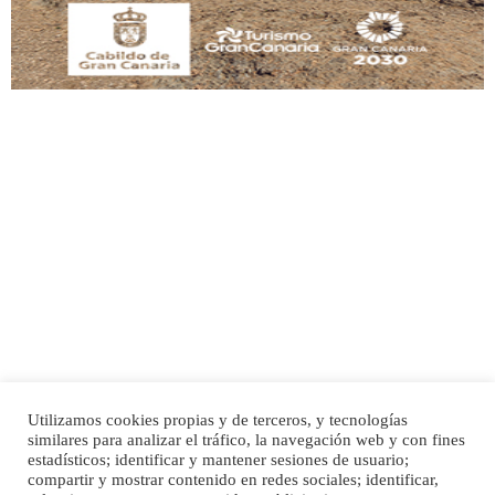
Adopción urgente
Busco adopción responsable para mi perra. Pastor alemán, hembra, 4 años. Por
motivos personales ...
Leales.org » Gran Canaria
|
6.7.2025
Utilizamos cookies propias y de terceros, y tecnologías
SHIBA PERDIDO AVDA JOSE MESA Y LOPEZ
similares para analizar el tráfico, la navegación web y con fines
PERRO MACHO RAZA SHIBA CON MICROCHIP PERDIDO HOY 06/07/2025 ZONA
Inicio
Publicidad
Política de privacidad
estadísticos; identificar y mantener sesiones de usuario;
MESA Y LOPEZ. ES MUY ASUSTADIZO
compartir y mostrar contenido en redes sociales; identificar,
Aviso Legal
Cláusula de Cookies