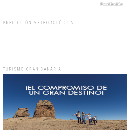
PREDICCIÓN METEOROLÓGICA
ADOPCIÓN URGENTE GATA TEROR GRAN CANARIA
El ayuntamiento se va a llevar a Los Gatos callejeros de la zona los próximos
días, ella incluida...
Leales.org » Gran Canaria
|
9.7.2025
TURISMO GRAN CANARIA
Gato manso encontrado
Este gato macho ha aparecido en la calle hace menos de un mes, es muy
manso y extremadamente cari...
Leales.org » Gran Canaria
|
9.7.2025