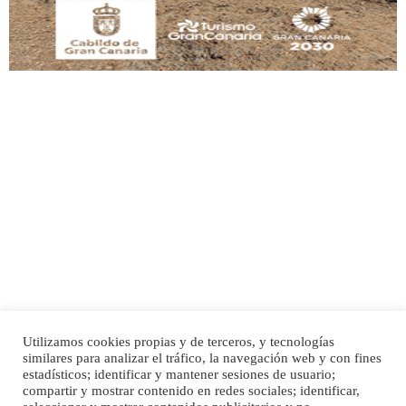
Adopción urgente
Busco adopción responsable para mi perra. Pastor alemán, hembra, 4 años. Por
motivos personales ...
Leales.org » Gran Canaria
|
6.7.2025
Utilizamos cookies propias y de terceros, y tecnologías
SHIBA PERDIDO AVDA JOSE MESA Y LOPEZ
similares para analizar el tráfico, la navegación web y con fines
PERRO MACHO RAZA SHIBA CON MICROCHIP PERDIDO HOY 06/07/2025 ZONA
Inicio
Publicidad
Política de privacidad
estadísticos; identificar y mantener sesiones de usuario;
MESA Y LOPEZ. ES MUY ASUSTADIZO
compartir y mostrar contenido en redes sociales; identificar,
Aviso Legal
Cláusula de Cookies