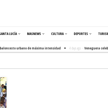
SANTA LUCÍA
MASNEWS
CULTURA
DEPORTES
TURIS
loncesto urbano de máxima intensidad
4 days ago
-
Veneguera celebra sus