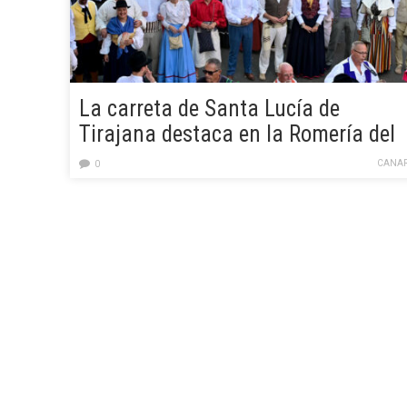
La carreta de Santa Lucía de
Tirajana destaca en la Romería del
Pino por poner en valor la cultura
CANAR
0
aborigen