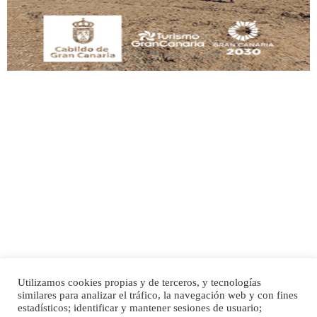
Adopción urgente
Busco adopción responsable para mi perra. Pastor alemán, hembra, 4 años. Por
motivos personales ...
Leales.org » Gran Canaria
|
6.7.2025
SHIBA PERDIDO AVDA JOSE MESA Y LOPEZ
PERRO MACHO RAZA SHIBA CON MICROCHIP PERDIDO HOY 06/07/2025 ZONA
MESA Y LOPEZ. ES MUY ASUSTADIZO
Leales.org » Gran Canaria
|
6.7.2025
Utilizamos cookies propias y de terceros, y tecnologías
similares para analizar el tráfico, la navegación web y con fines
estadísticos; identificar y mantener sesiones de usuario;
Inicio
Publicidad
Política de privacidad