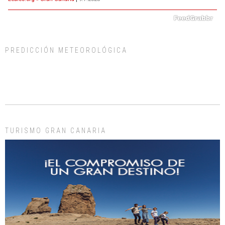
El ayuntamiento se va a llevar a Los Gatos callejeros de la zona los próximos
días, ella incluida...
Leales.org » Gran Canaria
|
9.7.2025
PREDICCIÓN METEOROLÓGICA
Gato manso encontrado
Este gato macho ha aparecido en la calle hace menos de un mes, es muy
TURISMO GRAN CANARIA
manso y extremadamente cari...
Leales.org » Gran Canaria
|
9.7.2025