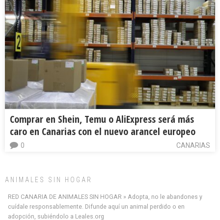
Comprar en Shein, Temu o AliExpress será más
caro en Canarias con el nuevo arancel europeo
0
CANARIAS
ANIMALES SIN HOGAR
RED CANARIA DE ANIMALES SIN HOGAR » Adopta, no le abandones y
cuídale responsablemente. Difunde aquí un animal perdido o en
Minni desaparecido
adopción, subiéndolo a Leales.org