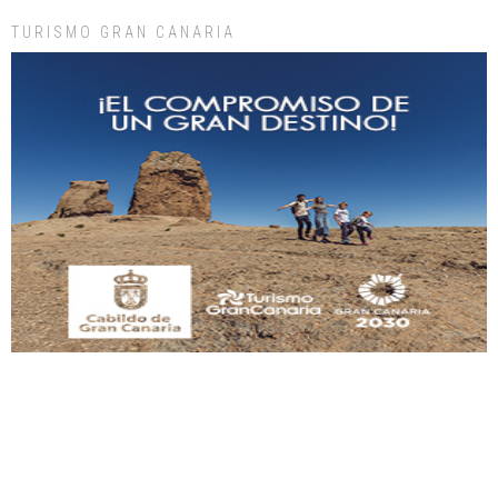
TURISMO GRAN CANARIA
Gato manso encontrado
Este gato macho ha aparecido en la calle hace menos de un mes, es muy
manso y extremadamente cari...
Leales.org » Gran Canaria
|
9.7.2025
Adopción urgente
Busco adopción responsable para mi perra. Pastor alemán, hembra, 4 años. Por
motivos personales ...