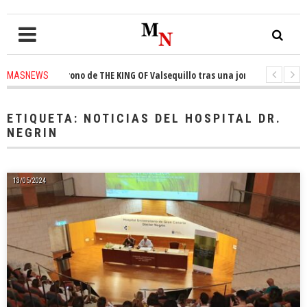
ta el trono de THE KING OF Valsequillo tras una jornada de baloncesto u
MASNEWS
cian que un solo policía cubre 30 kilómetros de costa en San Bartolomé de
ETIQUETA:
NOTICIAS DEL HOSPITAL DR.
NEGRIN
13/05/2024