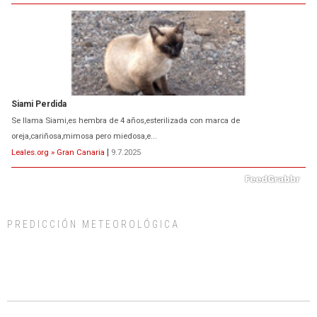
Siami Perdida
Se llama Siami,es hembra de 4 años,esterilizada con marca de
oreja,cariñosa,mimosa pero miedosa,e...
Leales.org » Gran Canaria
|
9.7.2025
PREDICCIÓN METEOROLÓGICA
ADOPCIÓN URGENTE GATA TEROR GRAN CANARIA
El ayuntamiento se va a llevar a Los Gatos callejeros de la zona los próximos
días, ella incluida...
Leales.org » Gran Canaria
|
9.7.2025