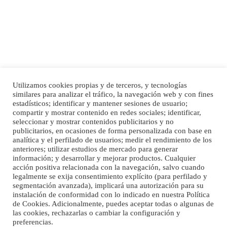
Leales.org » Gran Canaria
|
6.7.2025
Utilizamos cookies propias y de terceros, y tecnologías
SHIBA PERDIDO AVDA JOSE MESA Y LOPEZ
similares para analizar el tráfico, la navegación web y con fines
PERRO MACHO RAZA SHIBA CON MICROCHIP PERDIDO HOY 06/07/2025 ZONA
Inicio
Publicidad
Política de privacidad
estadísticos; identificar y mantener sesiones de usuario;
MESA Y LOPEZ. ES MUY ASUSTADIZO
compartir y mostrar contenido en redes sociales; identificar,
Aviso Legal
Cláusula de Cookies
seleccionar y mostrar contenidos publicitarios y no
Leales.org » Gran Canaria
|
6.7.2025
Enlaces de interés
publicitarios, en ocasiones de forma personalizada con base en
analítica y el perfilado de usuarios; medir el rendimiento de los
anteriores; utilizar estudios de mercado para generar
información; y desarrollar y mejorar productos. Cualquier
acción positiva relacionada con la navegación, salvo cuando
legalmente se exija consentimiento explícito (para perfilado y
segmentación avanzada), implicará una autorización para su
instalación de conformidad con lo indicado en nuestra Política
de Cookies. Adicionalmente, puedes aceptar todas o algunas de
Ninfa perdida
las cookies, rechazarlas o cambiar la configuración y
El día 5 se los perdió una ninfa papillera, asustada tiene miedo a la calle, se
preferencias.
©Maspalomas News