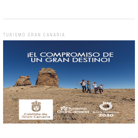
ADOPCIÓN URGENTE GATA TEROR GRAN CANARIA
El ayuntamiento se va a llevar a Los Gatos callejeros de la zona los próximos
días, ella incluida...
Leales.org » Gran Canaria
|
9.7.2025
TURISMO GRAN CANARIA
Gato manso encontrado
Este gato macho ha aparecido en la calle hace menos de un mes, es muy
manso y extremadamente cari...
Leales.org » Gran Canaria
|
9.7.2025