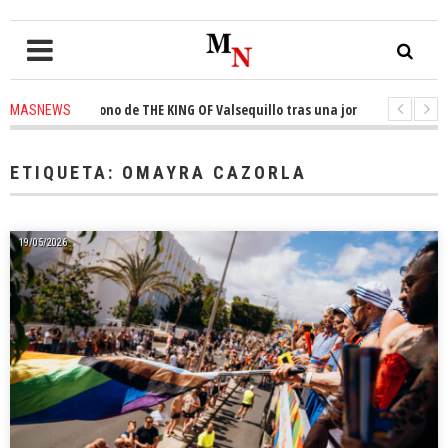
sta el trono de THE KING OF Valsequillo tras una jornada de baloncesto u
MASNEWS
ncian que un solo policía cubre 30 kilómetros de costa en San Bartolomé de
ETIQUETA:
OMAYRA CAZORLA
19/05/2026