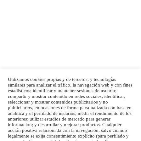
Adopción urgente
Busco adopción responsable para mi perra. Pastor alemán, hembra, 4 años. Por
motivos personales ...
Leales.org » Gran Canaria
|
6.7.2025
Utilizamos cookies propias y de terceros, y tecnologías
SHIBA PERDIDO AVDA JOSE MESA Y LOPEZ
similares para analizar el tráfico, la navegación web y con fines
PERRO MACHO RAZA SHIBA CON MICROCHIP PERDIDO HOY 06/07/2025 ZONA
estadísticos; identificar y mantener sesiones de usuario;
Inicio
Publicidad
Política de privacidad
MESA Y LOPEZ. ES MUY ASUSTADIZO
compartir y mostrar contenido en redes sociales; identificar,
Aviso Legal
Cláusula de Cookies
seleccionar y mostrar contenidos publicitarios y no
Leales.org » Gran Canaria
|
6.7.2025
Enlaces de interés
publicitarios, en ocasiones de forma personalizada con base en
analítica y el perfilado de usuarios; medir el rendimiento de los
anteriores; utilizar estudios de mercado para generar
información; y desarrollar y mejorar productos. Cualquier
acción positiva relacionada con la navegación, salvo cuando
legalmente se exija consentimiento explícito (para perfilado y