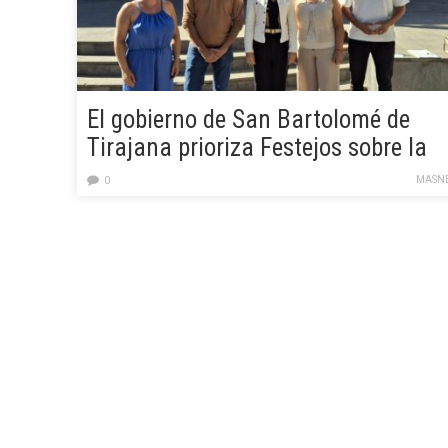
El gobierno de San Bartolomé de
Tirajana prioriza Festejos sobre la
vivienda
MASN
0