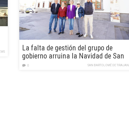
La falta de gestión del grupo de
EWS
gobierno arruina la Navidad de San
Bartolomé de Tirajana y pone en
SAN BARTOLOMÉ DE TIRAJAN
0
riesgo el Carnaval Internacional de
Maspalomas