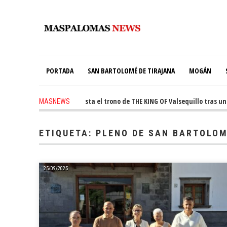
PORTADA
SAN BARTOLOMÉ DE TIRAJANA
MOGÁN
ago
-
Ale Martín conquista el trono de THE KING OF Valsequillo tras una j
MASNEWS
ETIQUETA:
PLENO DE SAN BARTOLOM
25/09/2025