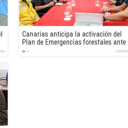
l
Canarias anticipa la activación del
Plan de Emergencias forestales ante
la sequía y el elevado riesgo de
RIA
CANARIA
0
incendio