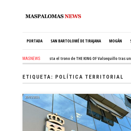
PORTADA
SAN BARTOLOMÉ DE TIRAJANA
MOGÁN
 ago
-
Ale Martín conquista el trono de THE KING OF Valsequillo tras una 
MASNEWS
ETIQUETA:
POLÍTICA TERRITORIAL
20/05/2026