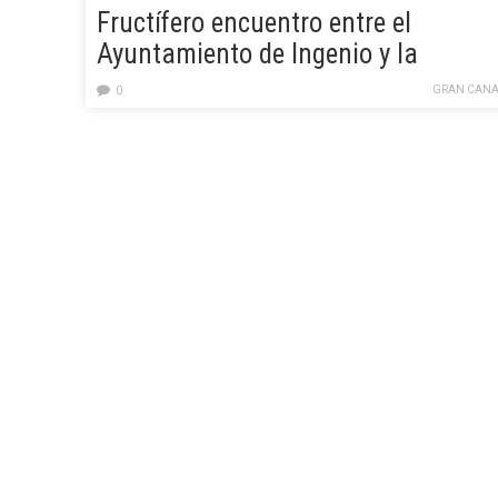
Fructífero encuentro entre el
Ayuntamiento de Ingenio y la
Consejería de Política Territorial del
GRAN CANA
0
Cabildo de Gran Canaria