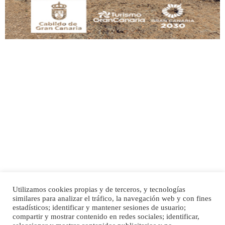
Adopción urgente
Busco adopción responsable para mi perra. Pastor alemán, hembra, 4 años. Por
motivos personales ...
Leales.org » Gran Canaria
|
6.7.2025
Utilizamos cookies propias y de terceros, y tecnologías
SHIBA PERDIDO AVDA JOSE MESA Y LOPEZ
similares para analizar el tráfico, la navegación web y con fines
PERRO MACHO RAZA SHIBA CON MICROCHIP PERDIDO HOY 06/07/2025 ZONA
Inicio
Publicidad
Política de privacidad
estadísticos; identificar y mantener sesiones de usuario;
MESA Y LOPEZ. ES MUY ASUSTADIZO
compartir y mostrar contenido en redes sociales; identificar,
Aviso Legal
Cláusula de Cookies