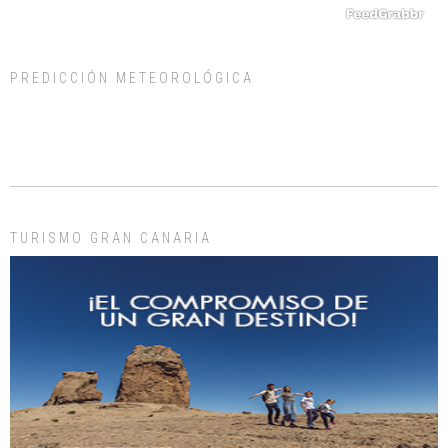
PREDICCIÓN METEOROLÓGICA
ADOPCIÓN URGENTE GATA TEROR GRAN CANARIA
El ayuntamiento se va a llevar a Los Gatos callejeros de la zona los próximos
días, ella incluida...
Leales.org » Gran Canaria
|
9.7.2025
TURISMO GRAN CANARIA
Gato manso encontrado
Este gato macho ha aparecido en la calle hace menos de un mes, es muy
manso y extremadamente cari...
Leales.org » Gran Canaria
|
9.7.2025