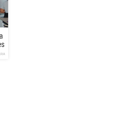
a
es
RIA