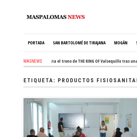
PORTADA
SAN BARTOLOMÉ DE TIRAJANA
MOGÁN
ago
-
Ale Martín conquista el trono de THE KING OF Valsequillo tras una j
MASNEWS
ETIQUETA:
PRODUCTOS FISIOSANITA
25/09/2023