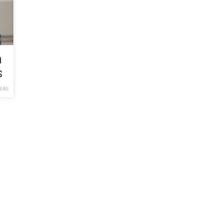
n
s
IAS