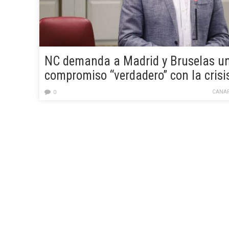
NC demanda a Madrid y Bruselas u
compromiso “verdadero” con la crisi
migratoria de Canarias
CANAR
0